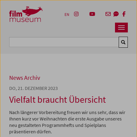
Accesskey [1]
Accesskey [4]
Accesskey [2]
Accesskey [3]
Zum Inhalt
Zum Hauptmenü
Zur Servicenavigation
Zum Suche
EN
Navbar 
Suche
News Archiv
DO, 21. DEZEMBER 2023
Vielfalt braucht Übersicht
Nach längerer Vorbereitung freuen wir uns sehr, dass wir
Ihnen kurz vor Weihnachten die erste Ausgabe unseres
neu gestalteten Programmhefts und Spielplans
präsentieren dürfen.