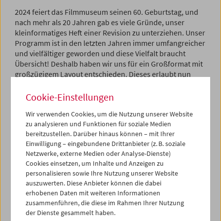
2024 feiert das Filmmuseum seinen 60. Geburtstag, und
nach mehr als 20 Jahren gab es viele Gründe, unser
kleinformatiges Heft einer Revision zu unterziehen. Unser
Programm ist in den letzten Jahren immer umfangreicher
und vielfältiger geworden und diese Vielfalt braucht
Übersicht! Deshalb haben wir uns für ein Großformat mit
großzügigem Layout entschieden. Dieses erlaubt nun
eine besser strukturierte und attraktivere Präsentation
jener Inhalte, die Sie so schätzen: informative Filmtexte,
Cookie-Einstellungen
ausführliche Credits, einladende Bilder aber auch Platz
Wir verwenden Cookies, um die Nutzung unserer Website
für Einblicke in unsere Arbeit in den Bereichen
zu analysieren und Funktionen für soziale Medien
Restaurierung, Sammlungen und Forschung.
bereitzustellen. Darüber hinaus können – mit Ihrer
Einwilligung – eingebundene Drittanbieter (z. B. soziale
Bei allen unseren Mitgliedern sollte die neue Ausgabe in
Netzwerke, externe Medien oder Analyse-Dienste)
den kommenden Tagen im Postkasten liegen. Bereits ab
Cookies einsetzen, um Inhalte und Anzeigen zu
heute sind die neuen Hefte im Foyer zur Entnahme bereit.
personalisieren sowie Ihre Nutzung unserer Website
auszuwerten. Diese Anbieter können die dabei
Wir hoffen sehr, dass Ihnen unser neues Programmheft
erhobenen Daten mit weiteren Informationen
gefällt, und wünschen gemütliches Schmökern über die
zusammenführen, die diese im Rahmen Ihrer Nutzung
Feiertage!
der Dienste gesammelt haben.