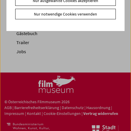
Nur ausgewählte Cookies akzeptieren
News Archiv
Nur notwendige Cookies verwenden
Newsletter
Fotos unserer Gäste
Gästebuch
Trailer
Jobs
© Österreichisches Filmmuseum 2026
AGB
|
Barrierefreiheitserklärung
|
Datenschutz
|
Hausordnung
|
Impressum
|
Kontakt
|
Cookie-Einstellungen
|
Vertrag widerrufen