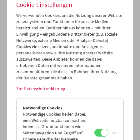
war diesbezüglich ein ganz wichtiges Jahr für uns: im
Cookie-Einstellungen
September erfolgte der Spatenstich für unser neues
Museumsdepot und digitales Labor im Wiener Arsenal, im
Wir verwenden Cookies, um die Nutzung unserer Website
Dezember erhielten wir Bescheid, dass die Stadt Wien
zu analysieren und Funktionen für soziale Medien
unsere Jahresförderung ab 2024 signifikant erhöht und
bereitzustellen. Darüber hinaus können – mit Ihrer
damit einen entscheidenden Beitrag zur besseren
Einwilligung – eingebundene Drittanbieter (z. B. soziale
Entlohnung unseres Teams und zur Absicherung unserer
Netzwerke, externe Medien oder Analyse-Dienste)
Cookies einsetzen, um Inhalte und Anzeigen zu
Arbeit leistet. All das soll uns Ansporn sein, noch bessere
personalisieren sowie Ihre Nutzung unserer Website
Arbeit zu leisten, in allen Bereichen, in denen wir aktiv
auszuwerten. Diese Anbieter können die dabei
sind. Einen Einblick in diese finden Sie in unserem
erhobenen Daten mit weiteren Informationen
Jahresbericht. Ein herzliches Dankeschön an alle
zusammenführen, die diese im Rahmen Ihrer Nutzung
Mitglieder, Partner*innen und Freund*innen des
der Dienste gesammelt haben.
Filmmuseums für Ihre Unterstützung!
Zur Datenschutzerklärung
Bis bald im Filmmuseum!
Jahresbericht 2023 (PDF)
Notwendige Cookies
Archiv unserer Jahresberichte
Notwendige Cookies helfen dabei,
eine Webseite nutzbar zu machen,
indem sie Grundfunktionen wie
Seitennavigation und Zugriff auf
sichere Bereiche der Webseite