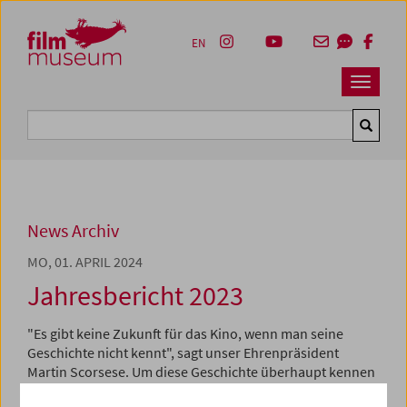
Accesskey [1]
Accesskey [4]
Accesskey [2]
Accesskey [3]
Zum Inhalt
Zum Hauptmenü
Zur Servicenavigation
Zum Suche
EN
Navbar 
Suche
News Archiv
MO, 01. APRIL 2024
Jahresbericht 2023
"Es gibt keine Zukunft für das Kino, wenn man seine
Geschichte nicht kennt", sagt unser Ehrenpräsident
Martin Scorsese. Um diese Geschichte überhaupt kennen
zu können, muss sie nachhaltig erhalten werden. 2023