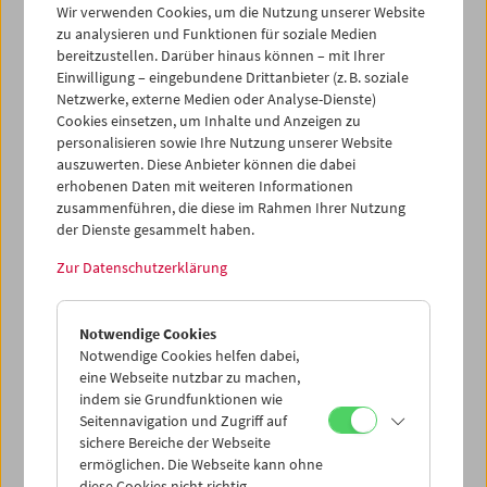
Filmmuseum, da er mit seiner oft etwas unorthodoxen
Wir verwenden Cookies, um die Nutzung unserer Website
aber erfinderischen Art dafür sorgte, dass die
zu analysieren und Funktionen für soziale Medien
filmtechnischen Geräte, mit denen wir täglich arbeiten,
bereitzustellen. Darüber hinaus können – mit Ihrer
weiterhin funktionierten. Wir werden ihn und sein
Einwilligung – eingebundene Drittanbieter (z. B. soziale
einzigartiges Wissen vermissen.
Netzwerke, externe Medien oder Analyse-Dienste)
Cookies einsetzen, um Inhalte und Anzeigen zu
personalisieren sowie Ihre Nutzung unserer Website
auszuwerten. Diese Anbieter können die dabei
erhobenen Daten mit weiteren Informationen
zusammenführen, die diese im Rahmen Ihrer Nutzung
der Dienste gesammelt haben.
Zur Datenschutzerklärung
Notwendige Cookies
Notwendige Cookies helfen dabei,
eine Webseite nutzbar zu machen,
indem sie Grundfunktionen wie
Seitennavigation und Zugriff auf
sichere Bereiche der Webseite
ermöglichen. Die Webseite kann ohne
diese Cookies nicht richtig