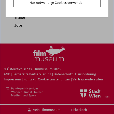
Fotos unserer Gäste
Nur notwendige Cookies verwenden
Gästebuch
Trailer
Jobs
© Österreichisches Filmmuseum 2026
AGB
|
Barrierefreiheitserklärung
|
Datenschutz
|
Hausordnung
|
Impressum
|
Kontakt
|
Cookie-Einstellungen
|
Vertrag widerrufen
Mein Filmmuseum
Ticketkorb