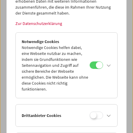
erhobenen Daten mit weiteren Informationen
and much more in our shop.
zusammenführen, die diese im Rahmen Ihrer Nutzung
der Dienste gesammelt haben.
*Only valid with an active 2024 membership or a 2025
membership, which can be purchased online and at the
Zur Datenschutzerklärung
cash desk of the Film Museum from December 16, 2024.
The discount is only valid on site at the Film Museum and
not in our online shop.
Notwendige Cookies
Notwendige Cookies helfen dabei,
eine Webseite nutzbar zu machen,
Browse online
,
buy on site at the Film Museum
and save
indem sie Grundfunktionen wie
20%!
Seitennavigation und Zugriff auf
sichere Bereiche der Webseite
ermöglichen. Die Webseite kann ohne
diese Cookies nicht richtig
funktionieren.
Drittanbieter Cookies