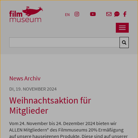
Accesskey [1]
Accesskey [4]
Accesskey [2]
Accesskey [3]
Zum Inhalt
Zum Hauptmenü
Zur Servicenavigation
Zum Suche
EN
Navbar 
Suche
News Archiv
DI, 19. NOVEMBER 2024
Weihnachtsaktion für
Mitglieder
Vom 24. November bis 24. Dezember 2024 bieten wir
ALLEN Mitgliedern* des Filmmuseums 20% Ermäßigung
auf unsere hauseigenen Produkte. Diese sind auf unserer