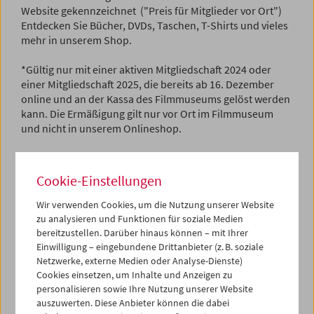
Website gekennzeichnet ("Preis für Mitglieder vor Ort")
Entdecken Sie Bücher, DVDs, Taschen, T-Shirts und vieles
mehr in unserem Shop.
*Gültig nur mit einer aktiven Mitgliedschaft 2024 oder
einer Mitgliedschaft 2025, die bereits ab 16. Dezember
online und an der Kassa des Filmmuseums gelöst werden
kann. Die Ermäßigung gilt nur vor Ort im Filmmuseum
und nicht in unserem Onlineshop.
Online stöbern
,
vor Ort im Filmmuseum kaufen
und 20%
sparen!
Cookie-Einstellungen
Wir verwenden Cookies, um die Nutzung unserer Website
English version
zu analysieren und Funktionen für soziale Medien
Christmas Special for Members
bereitzustellen. Darüber hinaus können – mit Ihrer
Einwilligung – eingebundene Drittanbieter (z. B. soziale
Netzwerke, externe Medien oder Analyse-Dienste)
From November 24 to December 24, 2024, we are offering
Cookies einsetzen, um Inhalte und Anzeigen zu
ALL members* of the Film Museum a 20% discount on our
personalisieren sowie Ihre Nutzung unserer Website
in-house products. These are marked online ("Price for
auszuwerten. Diese Anbieter können die dabei
members on-site"). Discover books, DVDs, bags, T-shirts