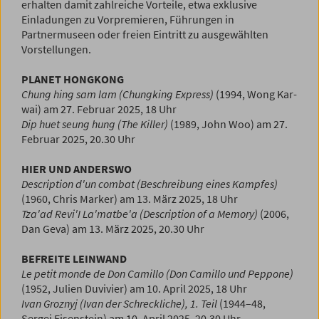
erhalten damit zahlreiche Vorteile, etwa exklusive
Einladungen zu Vorpremieren, Führungen in
Partnermuseen oder freien Eintritt zu ausgewählten
Vorstellungen.
PLANET HONGKONG
Chung hing sam lam (Chungking Express)
(1994, Wong Kar-
wai) am 27. Februar 2025, 18 Uhr
Dip huet seung hung (The Killer)
(1989, John Woo) am 27.
Februar 2025, 20.30 Uhr
HIER UND ANDERSWO
Description d'un combat (Beschreibung eines Kampfes)
(1960, Chris Marker) am 13. März 2025, 18 Uhr
Tza'ad Revi'I La'matbe'a (Description of a Memory)
(2006,
Dan Geva) am 13. März 2025, 20.30 Uhr
BEFREITE LEINWAND
Le petit monde de Don Camillo (Don Camillo und Peppone)
(1952, Julien Duvivier) am 10. April 2025, 18 Uhr
Ivan Groznyj (Ivan der Schreckliche), 1. Teil
(1944–48,
Sergei Eisenstein) am 10. April 2025, 20.30 Uhr