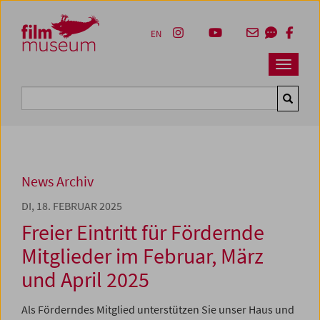
Accesskey [1]
Accesskey [4]
Accesskey [2]
Accesskey [3]
Zum Inhalt
Zum Hauptmenü
Zur Servicenavigation
Zum Suche
EN
Navbar 
Suche
News Archiv
DI, 18. FEBRUAR 2025
Freier Eintritt für Fördernde
Mitglieder im Februar, März
und April 2025
Als Förderndes Mitglied unterstützen Sie unser Haus und