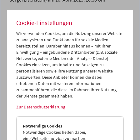
Die Freikarten können wie gewohnt telefonisch bzw.
online reserviert werden. Die Ausgabe erfolgt am Tag der
Cookie-Einstellungen
Vorführung an der Abendkassa.
Wir verwenden Cookies, um die Nutzung unserer Website
Weitere Informationen zur Fördernden Mitgliedschaft
zu analysieren und Funktionen für soziale Medien
finden Sie
hier
.
bereitzustellen. Darüber hinaus können – mit Ihrer
Einwilligung – eingebundene Drittanbieter (z. B. soziale
Netzwerke, externe Medien oder Analyse-Dienste)
Cookies einsetzen, um Inhalte und Anzeigen zu
English version
Free Admission for Supporting
personalisieren sowie Ihre Nutzung unserer Website
auszuwerten. Diese Anbieter können die dabei
Members in February, March
erhobenen Daten mit weiteren Informationen
zusammenführen, die diese im Rahmen Ihrer Nutzung
and April 2025
der Dienste gesammelt haben.
Zur Datenschutzerklärung
As a supporting member, you support our institution and
receive numerous benefits, such as exclusive invitations
to events, guided tours in partner museums, or free
Notwendige Cookies
admission to selected screenings.
Notwendige Cookies helfen dabei,
eine Webseite nutzbar zu machen,