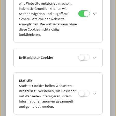
eine Webseite nutzbar zu machen,
anmelden möchten, schreiben Sie an
indem sie Grundfunktionen wie
vermittlung@filmmuseum.at
.
Seitennavigation und Zugriff auf
sichere Bereiche der Webseite
ermöglichen. Die Webseite kann ohne
diese Cookies nicht richtig
funktionieren.
Drittanbieter Cookies
Statistik
Statistik-Cookies helfen Webseiten-
Besitzern zu verstehen, wie Besucher
mit Webseiten interagieren, indem
Informationen anonym gesammelt
und gemeldet werden.
< zurück zur Übersicht