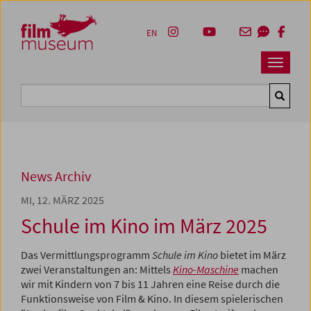
Accesskey [1]
Accesskey [4]
Accesskey [2]
Accesskey [3]
Zum Inhalt
Zum Hauptmenü
Zur Servicenavigation
Zum Suche
EN
Navbar 
Suche
News Archiv
MI, 12. MÄRZ 2025
Schule im Kino im März 2025
Das Vermittlungsprogramm
Schule im Kino
bietet im März
zwei Veranstaltungen an: Mittels
Kino-Maschine
machen
wir mit Kindern von 7 bis 11 Jahren eine Reise durch die
Funktionsweise von Film & Kino. In diesem spielerischen