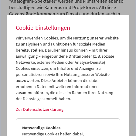
"Analogfilm-Spektakel" werden uns Filmstreifen ebenso
beschäftigen wie Kameras und Projektoren. All diese
Gegenstände kommen zum Einsatz und dürfen auch in
die Hand genommen und ausprobiert werden.
Cookie-Einstellungen
Für Klassen der Sek I gibt es die Möglichkeit, einen
Wir verwenden Cookies, um die Nutzung unserer Website
Vormittag lang zu erforschen, was sich alles in einem
zu analysieren und Funktionen für soziale Medien
Filmbild abspielen kann. Denn Film ist nichts anderes als
bereitzustellen. Darüber hinaus können – mit Ihrer
Bilder in der Zeit
, und diese werden wir uns genau
Einwilligung – eingebundene Drittanbieter (z. B. soziale
anschauen – beginnend beim Standbild bis hin zu
Netzwerke, externe Medien oder Analyse-Dienste)
vielfältig bewegten Bildern.
Cookies einsetzen, um Inhalte und Anzeigen zu
personalisieren sowie Ihre Nutzung unserer Website
Die genaue Auflistung finden Sie
hier
. Kostenlos und für
auszuwerten. Diese Anbieter können die dabei
Schulklassen jeden Alters. Anmeldung für die aktuellen
erhobenen Daten mit weiteren Informationen
Programme ist möglich.
zusammenführen, die diese im Rahmen Ihrer Nutzung
der Dienste gesammelt haben.
Hinweis:
Auf Grund der Koordination mit einer Baustelle
in unserem Kino-Foyer werden weitere Termine
Zur Datenschutzerklärung
von
Schule im Kino
(mit Veranstaltungen für alle
Altersgruppen) erst im Juni 2025 stattfinden. Über die
Notwendige Cookies
genauen Termine informieren wir Sie auf unserer Website
Notwendige Cookies helfen dabei,
oder über unseren Newsletter. Wenn Sie sich für diesen