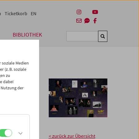
m
Ticketkorb
EN
BIBLIOTHEK
Suchen
 soziale Medien
 (z. B. soziale
gen zu
e dabei
 Nutzung der
rreichisches
ründung vor 60
es, weltoffenes
er
< zurück zur Übersicht