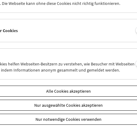
 Die Webseite kann ohne diese Cookies nicht richtig funktionieren.
r ein Jahr großer Veränderungen und (gelegentlich aufreibender!)
s Jahres standen die Rückkehr zum vielgeliebten "kleinen" Progr
tellung der Errichtungsarbeiten an unserem neuen "Filmmuseum LA
Dank Ihrer Unterstützung als Mitglieder, Freund*innen des Filmmu
er Cookies
innen und Förderstellen ist uns fast alles gelungen, was wir vorhat
Jahresbericht vermittelt einen lebendigen Eindruck davon.
d im Filmmuseum!
ericht 2024 (PDF)
okies helfen Webseiten-Besitzern zu verstehen, wie Besucher mit Webseiten
n, indem Informationen anonym gesammelt und gemeldet werden.
unserer Jahresberichte
Alle Cookies akzeptieren
n
Nur ausgewählte Cookies akzeptieren
Nur notwendige Cookies verwenden