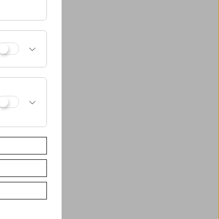
 Baustellen. Am
ammheft sowie die
B" im Arsenal
seums,
ten. Wir hoffen,