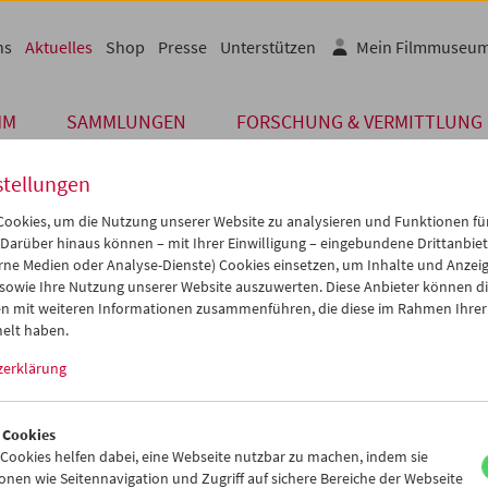
ns
Aktuelles
Shop
Presse
Unterstützen
Mein Filmmuseu
MM
SAMMLUNGEN
FORSCHUNG & VERMITTLUNG
stellungen
ookies, um die Nutzung unserer Website zu analysieren und Funktionen für
 Darüber hinaus können – mit Ihrer Einwilligung – eingebundene Drittanbieter
Archiv
rne Medien oder Analyse-Dienste) Cookies einsetzen, um Inhalte und Anzei
MAI 2025
 sowie Ihre Nutzung unserer Website auszuwerten. Diese Anbieter können di
n mit weiteren Informationen zusammenführen, die diese im Rahmen Ihrer
esbericht 2024
elt haben.
zerklärung
1964 begannen Peter Konlechner und Peter Kubelka als Verein Öste
eum, an verschiedenen Orten Wiens Filme zu zeigen. Seit seiner G
strebt das Filmmuseum danach, sowohl ein international orientiert
 Cookies
für den Film als globale Kunstform als auch eine spezifische Wien
ookies helfen dabei, eine Webseite nutzbar zu machen, indem sie
nrichtung für alle Menschen zu sein, die sich für Film interessieren.
nen wie Seitennavigation und Zugriff auf sichere Bereiche der Webseite