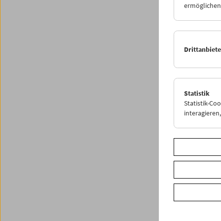
ermöglichen.
2024 wa
Ende de
Fertigs
bevor. 
Drittanbiet
Partner*
dieser 
Bis bal
Statistik
Jahresb
Statistik-Co
interagiere
Archiv 
Share o