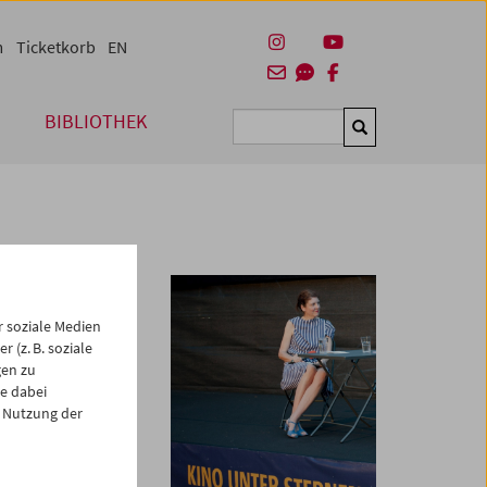
m
Ticketkorb
EN
BIBLIOTHEK
Suchen
 soziale Medien
 (z. B. soziale
gen zu
e am 25. Juli 2025
e dabei
geschätzte Freundin
 Nutzung der
rünglich im
en wurde. Sie