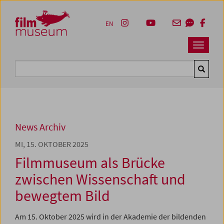
Accesskey [1]
Accesskey [4]
Accesskey [2]
Accesskey [3]
Zum Inhalt
Zum Hauptmenü
Zur Servicenavigation
Zum Suche
EN
Navbar 
Suche
News Archiv
MI, 15. OKTOBER 2025
Filmmuseum als Brücke
zwischen Wissenschaft und
bewegtem Bild
Am 15. Oktober 2025 wird in der Akademie der bildenden