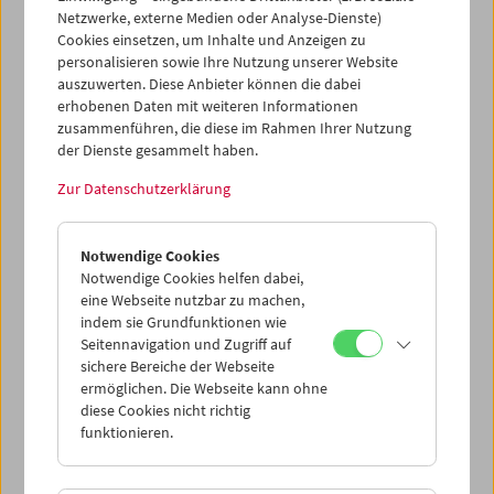
Netzwerke, externe Medien oder Analyse-Dienste)
in diese Forschungsinfrastruktur eingebunden ist, stellt
Cookies einsetzen, um Inhalte und Anzeigen zu
das Filmmuseum modernste Technologie für die
personalisieren sowie Ihre Nutzung unserer Website
hochauflösende Digitalisierung von Filmformaten von
auszuwerten. Diese Anbieter können die dabei
8mm bis 35mm bereit. Diese Infrastruktur erlaubt nicht
erhobenen Daten mit weiteren Informationen
nur die Sicherung gefährdeter Filmwerke, sondern
zusammenführen, die diese im Rahmen Ihrer Nutzung
eröffnet auch neue Möglichkeiten der
der Dienste gesammelt haben.
materialwissenschaftlichen Analyse von Filmmaterialien,
ihrer Alterungsprozesse und Erhaltungsstrategien.
Zur Datenschutzerklärung
Durch die Bündelung von Kompetenzen aus Museen,
Hochschulen und Denkmalpflege entsteht ein
Notwendige Cookies
einzigartiges österreichisches Netzwerk, das international
Notwendige Cookies helfen dabei,
Maßstäbe für den Umgang mit materiellen und digitalen
eine Webseite nutzbar zu machen,
indem sie Grundfunktionen wie
Kulturgütern setzen kann.
Seitennavigation und Zugriff auf
sichere Bereiche der Webseite
ZMKK
ermöglichen. Die Webseite kann ohne
diese Cookies nicht richtig
funktionieren.