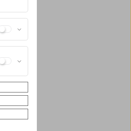
roeter
seines
seum
scher
um. Ein
fführung