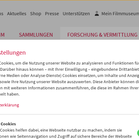
ns
Aktuelles
Shop
Presse
Unterstützen
Mein Filmmuseu
MM
SAMMLUNGEN
FORSCHUNG & VERMITTLUNG
stellungen
ookies, um die Nutzung unserer Website zu analysieren und Funktionen für
erson: Werner Schroeter
 Darüber hinaus können – mit Ihrer Einwilligung – eingebundene Drittanbieter
rne Medien oder Analyse-Dienste) Cookies einsetzen, um Inhalte und Anzei
 sowie Ihre Nutzung unserer Website auszuwerten. Diese Anbieter können di
hnungsdatum: (19.11.1975)
n mit weiteren Informationen zusammenführen, die diese im Rahmen Ihrer
lformat: U-matic Low-Band
elt haben.
zerklärung
eser Inhalt von 'vimeo' kann aufgrund Ihrer Datenschutzeinstellun
nicht angezeigt werden.
 Cookies
Cookie-Einstellungen
ookies helfen dabei, eine Webseite nutzbar zu machen, indem sie
nen wie Seitennavigation und Zugriff auf sichere Bereiche der Webseite