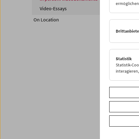
ermöglichen.
Video-Essays
Am 19. 
(*1945;
On Location
hochstil
Drittanbiet
anwesen
Freimüt
spätere
seines 
dokumen
Statistik
Statistik-Co
Mit Dan
interagiere
>> Über
Share o