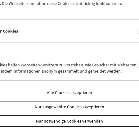
 Die Webseite kann ohne diese Cookies nicht richtig funktionieren.
November 1975 war der provokante deutsche Regisseur Werner Sch
 †2010) für ein lebhaftes Publikumsgespräch nach einer
Vorführung
isierten Porträtfilms
Der Tod der Maria Malibran
(1971) im Filmmu
er Cookies
d. Im hier präsentierten Ausschnitt verteidigt Schroeter – mit typi
igkeit – seine unkonventionelle, narrative Erzählart vor dem Publik
r Besuch von Schroeter, der anlässlich der österreichischen Erstau
Films
Nel Regno di Napoli
am 7. Oktober 1978 stattfand, ist ebenfalls
tiert und als Zusammenschnitt auf
DVD
erhältlich.
okies helfen Webseiten-Besitzern zu verstehen, wie Besucher mit Webseiten
k an die Medienwerkstatt Wien
n, indem Informationen anonym gesammelt und gemeldet werden.
sicht Film ONLINE
Alle Cookies akzeptieren
Nur ausgewählte Cookies akzeptieren
Nur notwendige Cookies verwenden
n