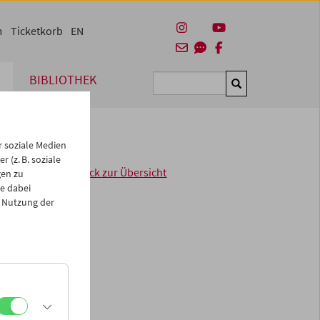
m
Ticketkorb
EN
BIBLIOTHEK
Suchen
 soziale Medien
 (z. B. soziale
< zurück zur Übersicht
gen zu
e dabei
 Nutzung der
gen