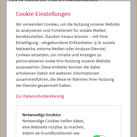
und 18 Jahren ein, Film in Lectureformaten,
Analyseeinheiten, Gesprächssituationen mit
Cookie-Einstellungen
Filmemacher/innen und anderen Vermittlungsformen
kennen zu lernen. Pro Semester werden bis zu 17
Wir verwenden Cookies, um die Nutzung unserer Website
Veranstaltungen an fixen Terminen angeboten.
zu analysieren und Funktionen für soziale Medien
bereitzustellen. Darüber hinaus können – mit Ihrer
Die Reihe
Fokus Film
(seit 2008) spricht Lehrkräfte und
Einwilligung – eingebundene Drittanbieter (z. B. soziale
Schulklassen an, die sich im Unterricht intensiver mit Film
Netzwerke, externe Medien oder Analyse-Dienste)
beschäftigen wollen. Das Filmmuseum bietet eine flexible
Cookies einsetzen, um Inhalte und Anzeigen zu
und semesterlange Betreuung durch Filmmuseum-
personalisieren sowie Ihre Nutzung unserer Website
Mitarbeiter*innen und externe Filmvermittler*innen.
auszuwerten. Diese Anbieter können die dabei
erhobenen Daten mit weiteren Informationen
Die
Summer School
ist ein mittlerweile viertägiges
zusammenführen, die diese im Rahmen Ihrer Nutzung
Filmseminar, welches das Filmmuseum im Sommer 2007
der Dienste gesammelt haben.
erstmals angeboten hat. Lehrer*innen und andere
Zur Datenschutzerklärung
Personen, die Film in Bildungskontexten einsetzen oder
thematisieren wollen, können hier eine Vielzahl von
Ansätzen kennenlernen, wie die unterschiedlichen
Notwendige Cookies
Formen des Films vermittelt werden.
Notwendige Cookies helfen dabei,
eine Webseite nutzbar zu machen,
Auch in
wissenschaftlichen Kontexten
trägt das
indem sie Grundfunktionen wie
Filmmuseum immer wieder zu einer Integration von