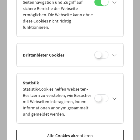
Seitennavigation und Zugriff auf
Vermittlungsfragen in den filmwissenschaftlichen Diskurs
sichere Bereiche der Webseite
bei.
ermöglichen. Die Webseite kann ohne
diese Cookies nicht richtig
funktionieren.
Die Programme des Filmmuseums für Kinder
und Schulen werden freundlichst unterstützt von:
Kulturabteilung der Stadt Wien (MA 7)
,
Bundesministerium Wohnen, Kunst, Kultur, Medien
und Sport
und
Fachverband der Film- und
Drittanbieter Cookies
Musikindustrie
Statistik
Kontakt:
Statistik-Cookies helfen Webseiten-
Stefan Huber
Besitzern zu verstehen, wie Besucher
s.huber@filmmuseum.at
mit Webseiten interagieren, indem
+43 1 533 70 54 DW 13
Informationen anonym gesammelt
und gemeldet werden.
Share on
Alle Cookies akzeptieren