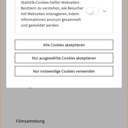
Statistik-Cookies helfen Webseiten-
Besitzern zu verstehen, wie Besucher
Ermöglicht wurde das Projekt durch die Förderung des
mit Webseiten interagieren, indem
Bundesministeriums für Frauen, Wissenschaft und
Informationen anonym gesammelt
Forschung
(BMFWF) im Rahmen der Ausschreibung
und gemeldet werden.
"Digitale Forschungsinfrastruktur".
Kontakt:
Alle Cookies akzeptieren
Kevin Lutz, Sammlung (Co-Leitung)
k.lutz@filmmuseum.at
Nur ausgewählte Cookies akzeptieren
+43 1 533 70 54 DW 216
Nur notwendige Cookies verwenden
Share on
Filmsammlung