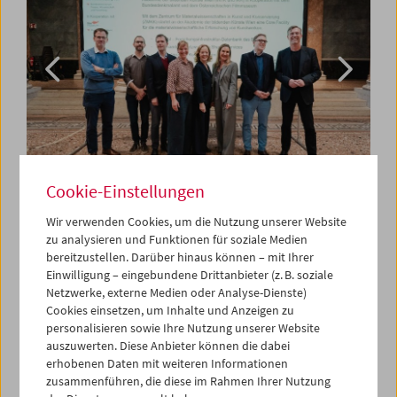
Cookie-Einstellungen
Das 2025 aus der Taufe gehobene "Zentrum für
Wir verwenden Cookies, um die Nutzung unserer Website
Materialwissenschaften in Kunst und Konservierung"
zu analysieren und Funktionen für soziale Medien
(ZMKK) ist das Ergebnis einer engen Kooperation
bereitzustellen. Darüber hinaus können – mit Ihrer
zwischen dem Institut für Naturwissenschaften und
Einwilligung – eingebundene Drittanbieter (z. B. soziale
Technologie in der Kunst (INTK) und dem Institut für
Netzwerke, externe Medien oder Analyse-Dienste)
Konservierung und Restaurierung der Akademie der
Cookies einsetzen, um Inhalte und Anzeigen zu
bildenden Künste Wien, dem Bundesdenkmalamt und
personalisieren sowie Ihre Nutzung unserer Website
dem Österreichischen Filmmuseum. Es versteht sich als
auszuwerten. Diese Anbieter können die dabei
erhobenen Daten mit weiteren Informationen
offene Forschungsplattform und Wissenszentrum, das
zusammenführen, die diese im Rahmen Ihrer Nutzung
den Dialog zwischen Kunst, Wissenschaft und