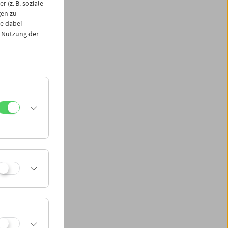
 (z. B. soziale
 beinhaltet ganz
gen zu
chnik und
e dabei
rtina.
 Nutzung der
d Sammlungen des
ken und Multimedia-