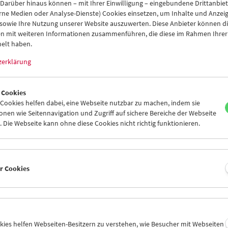
 Darüber hinaus können – mit Ihrer Einwilligung – eingebundene Drittanbieter
hung und Vermittlung des Mediums Film in all seinen Aspekten. Das
rne Medien oder Analyse-Dienste) Cookies einsetzen, um Inhalte und Anzei
 die Ausstellung und Vermittlung von Film – als Kunstform, Kulturte
 sowie Ihre Nutzung unserer Website auszuwerten. Diese Anbieter können di
ument – in unserem Kinosaal, dem "Unsichtbaren Kino" in der Albe
n mit weiteren Informationen zusammenführen, die diese im Rahmen Ihrer
elt haben.
t
kontakt@filmmuseum.at
zerklärung
:
+43 1 533 70 54
ie
 Cookies
ebsite dient der Information über die Programme, Aktivitäten un
ookies helfen dabei, eine Webseite nutzbar zu machen, indem sie
ichischen Filmmuseums.
nen wie Seitennavigation und Zugriff auf sichere Bereiche der Webseite
 Die Webseite kann ohne diese Cookies nicht richtig funktionieren.
iche und redaktionelle Verantwortung
r: Michael Loebenstein
schäftsführerin: Alessandra Thiele
ktion: Eszter Kondor
er Cookies
ion, Gestaltung und Realisierung dieser Website:
JART
rrecht und Nutzungsbedingungen
dieser Website veröffentlichten Inhalte (Texte, Bilder, Filme, Grafi
okies helfen Webseiten-Besitzern zu verstehen, wie Besucher mit Webseiten