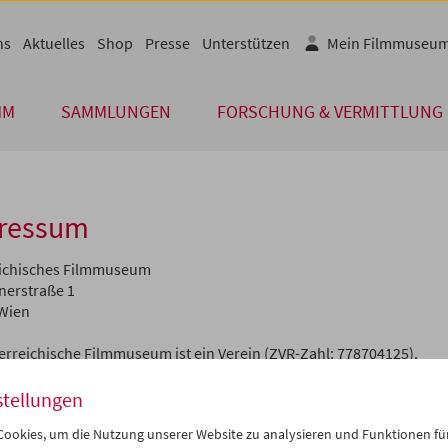
ns
Aktuelles
Shop
Presse
Unterstützen
Mein Filmmuseu
MM
SAMMLUNGEN
FORSCHUNG & VERMITTLUNG
ressum
ichisches Filmmuseum
nerstraße 1
Wien
erreichische Filmmuseum ist ein Verein (ZVR-Zahl: 778704125).
tionen zu unseren Statuten, dem Vorstand und zur Vollversammlun
AT: ATU 45719904
stellungen
ookies, um die Nutzung unserer Website zu analysieren und Funktionen für
erreichische Filmmuseum widmet sich seit 1964 der Sammlung, B