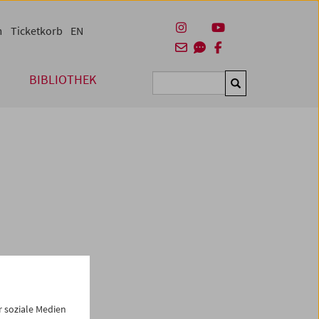
m
Ticketkorb
EN
BIBLIOTHEK
Suchen
g finden Sie
hier
.
 soziale Medien
ewahrung,