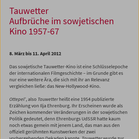
Tauwetter
Aufbrüche im sowjetischen
Kino 1957-67
8. März bis 11. April 2012
Das sowjetische Tauwetter-Kino ist eine Schlüssel­epoche
der internationalen Filmgeschichte – im Grunde gibt es
nur eine weitere Ära, die sich mit ihr an Relevanz
vergleichen ließe: das New-­Hollywood-Kino.
Ottepel'
, also
Tauwetter
heißt eine 1954 publizierte
Erzählung von Ilja Ehrenburg. Ihr Erscheinen wurde als
Zeichen kommender Veränderungen in der sowjetischen
Politik gedeutet, denn Ehrenburgs UdSSR hatte kaum
noch etwas gemein mit jenem Land, das man aus den
offiziell gerühmten Kunstwerken der zwei
vorhergehenden Dekaden kannte.
Tauwetter
wurde zur