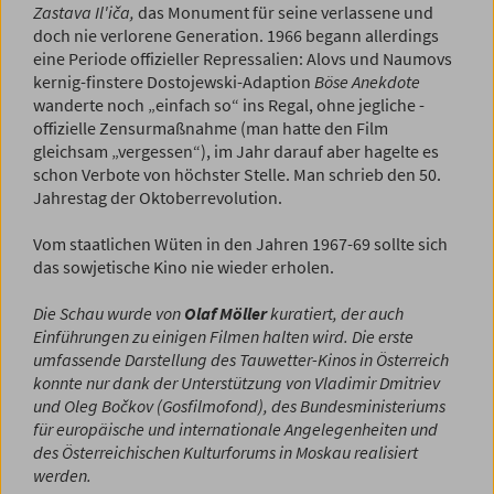
Zastava Il'i
č
a,
das Monument für seine verlassene und
doch nie verlorene Generation. 1966 begann allerdings
eine Periode offizieller Repressalien: Alovs und Naumovs
kernig-finstere Dostojewski-Adaption
Böse Anekdote
wanderte noch „einfach so“ ins Regal, ohne jegliche ­
offizielle Zensurmaßnahme (man hatte den Film
gleichsam „vergessen“), im Jahr darauf aber hagelte es
schon Verbote von höchster Stelle. Man schrieb den 50.
Jahrestag der Oktoberrevolution.
Vom staatlichen Wüten in den Jahren 1967-69 sollte sich
das sowjetische Kino nie wieder erholen.
Die Schau wurde von
Olaf Möller
kuratiert, der auch
Einführungen zu einigen Filmen halten wird. Die erste
umfassende Darstellung des Tauwetter-Kinos in Österreich
konnte nur dank der Unterstützung von Vladimir Dmitriev
und Oleg Bočkov (Gosfilmofond), des Bundesministeriums
für europäische und internationale Angelegenheiten und
des Österreichischen Kulturforums in Moskau realisiert
werden.