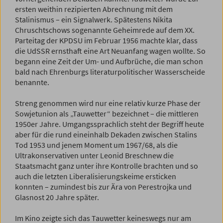
ersten weithin rezipierten Abrechnung mit dem
Stalinismus – ein Signalwerk. Spätestens Nikita
Chruschtschows sogenannte Geheimrede auf dem XX.
Parteitag der KPDSU im Februar 1956 machte klar, dass
die UdSSR ernsthaft eine Art Neuanfang wagen wollte. So
begann eine Zeit der Um- und Aufbrüche, die man schon
bald nach Ehrenburgs literaturpolitischer Wasserscheide
benannte.
Streng genommen wird nur eine relativ kurze Phase der
Sowjet­union als „Tauwetter“ bezeichnet – die mittleren
1950er Jahre. Umgangssprachlich steht der Begriff heute
aber für die rund eineinhalb Dekaden zwischen Stalins
Tod 1953 und jenem Moment um 1967/68, als die
Ultrakonservativen unter Leonid Breschnew die
Staatsmacht ganz unter ihre Kontrolle brachten und so
auch die letzten ­Liberalisierungskeime ersticken
konnten – zumindest bis zur Ära von Perestrojka und
Glasnost 20 Jahre später.
Im Kino zeigte sich das Tauwetter keineswegs nur am