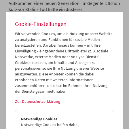
Aufkommen einer neuen Generation. Im Gegenteil: Schon
kurz vor Stalins Tod hatte ein düsterer
Kriegsheimkehrerfilm des „Alten Meisters“ Vsevolod
Pudovkin die klimatischen Veränderungen
Cookie-Einstellungen
vorhergesehen. Worin sich auch schon eine
filmhistorische Eigenheit des Tauwetters andeutet: Nie
Wir verwenden Cookies, um die Nutzung unserer Website
zuvor und nie danach arbeiteten in einer Kinematografie
zu analysieren und Funktionen für soziale Medien
bereitzustellen. Darüber hinaus können – mit Ihrer
mehrere Generationen
gemeinsam
an einer
Einwilligung – eingebundene Drittanbieter (z. B. soziale
grundsätzlichen Erneuerung ihres Filmschaffens – das
Netzwerke, externe Medien oder Analyse-Dienste)
gab es selbst im multigenerationellen New Hollywood
Cookies einsetzen, um Inhalte und Anzeigen zu
nicht.
personalisieren sowie Ihre Nutzung unserer Website
auszuwerten. Diese Anbieter können die dabei
Zu den zentralen Tauwetter-Gestaltern gehörten: 1.
erhobenen Daten mit weiteren Informationen
Michail Romm
(9 Tage eines Jahres, Der gewöhnliche
zusammenführen, die diese im Rahmen Ihrer Nutzung
Faschismus),
Michail Kalato­zov
(Wenn die Kraniche ziehen,
der Dienste gesammelt haben.
Der Brief, der nie ankam)
und ­Fridrich Ėrmler
(Vor dem
Gericht der Geschichte)
– drei etablierte Meister, die noch
Zur Datenschutzerklärung
in der Stummfilmzeit debütiert hatten; 2. Marlen Chuciev
(Zastava Il'i
č
a / Ich bin zwanzig Jahre alt),
Grigorij Čuchraj
(Die Ballade vom Soldaten),
Aleksandr Alov & Vladimir
Notwendige Cookies
Naumov ­
(Pavel Kor
čagin),
Michail Švejcer
(Zeit, voran!)
Notwendige Cookies helfen dabei,