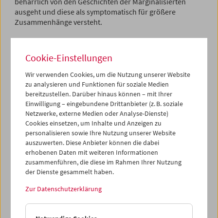
beharrlich von den Geschichten der Marginalisierten
ausgeht und diese als symptomatisch für größere
Zusammenhänge versteht.
Kroske, 1958 in Dessau geboren, lernt sein filmisches
Handwerk noch in der DDR: er studiert an der Humboldt
Cookie-Einstellungen
Universität zu Berlin und der HFF in Potsdam-Babelsberg
und arbeitet von 1987 bis 1991 als Dramaturg im DEFA-
Wir verwenden Cookies, um die Nutzung unserer Website
Dokumentarfilmstudio (u.a. gemeinsam mit Jürgen
zu analysieren und Funktionen für soziale Medien
Böttcher und Volker Koepp). Kroskes erste Filme
bereitzustellen. Darüber hinaus können – mit Ihrer
entstehen in den Wendejahren 1989/90: sowohl der
Einwilligung – eingebundene Drittanbieter (z. B. soziale
Netzwerke, externe Medien oder Analyse-Dienste)
Kollektivfilm
Leipzig im Herbst
(1989) als auch sein
Cookies einsetzen, um Inhalte und Anzeigen zu
Kurzfilm
Kehraus
(1990) zählen bis heute zu den besten
personalisieren sowie Ihre Nutzung unserer Website
Zeugnissen aus der Zeit der untergehenden DDR. In der
auszuwerten. Diese Anbieter können die dabei
Folge entwickelt Kroske aus Kehraus eine exemplarische
erhobenen Daten mit weiteren Informationen
Langzeitbeobachtung: mit
Kehrein, Kehraus
(1997) und
zusammenführen, die diese im Rahmen Ihrer Nutzung
Kehraus, wieder
(2006) begleitet er seine einstigen
der Dienste gesammelt haben.
Leipziger Straßenkehrer über einen Zeitraum von mehr
als 15 Jahren und zeigt präzise, wie sich der Alltag für jene
Zur Datenschutzerklärung
gestaltet, die nach der "Wiedervereinigung" keinen
sinnvollen Platz mehr in der Gesellschaft finden.