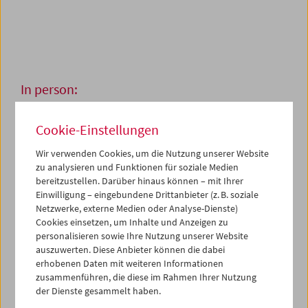
In person:
Serpil Turhan
Cookie-Einstellungen
Wir verwenden Cookies, um die Nutzung unserer Website
5. und 6. Mai 2023
zu analysieren und Funktionen für soziale Medien
bereitzustellen. Darüber hinaus können – mit Ihrer
Einwilligung – eingebundene Drittanbieter (z. B. soziale
Wie wir miteinander sprechen, ist immer auch von der
Netzwerke, externe Medien oder Analyse-Dienste)
Beziehung zum Gegenüber, von unseren sozialen
Cookies einsetzen, um Inhalte und Anzeigen zu
Bindungen geprägt. Serpil Turhan, Filmemacherin,
personalisieren sowie Ihre Nutzung unserer Website
Gastprofessorin an der HfG Karlsruhe und Schauspielerin
auszuwerten. Diese Anbieter können die dabei
(u.a. in Filmen von Thomas Arslan und Rudolf Thome),
erhobenen Daten mit weiteren Informationen
betont die Gesprächsform als sozialen Akt, der in
zusammenführen, die diese im Rahmen Ihrer Nutzung
unterschiedliche Richtungen weist und nicht automatisch
der Dienste gesammelt haben.
eine Übereinkunft impliziert. Wichtig erscheint, im Dialog