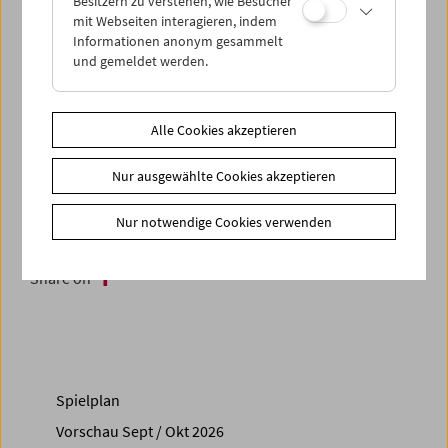
Besitzern zu verstehen, wie Besucher
Türkei und ihre Auswirkungen auf die jeweiligen
mit Webseiten interagieren, indem
Biografien in den Blick. (Dietmar Schwärzler)
Informationen anonym gesammelt
und gemeldet werden.
In Anwesenheit von
Serpil Turhan
In Kooperation mit sixpackfilm
Alle Cookies akzeptieren
Zusätzliche Materialien
Nur ausgewählte Cookies akzeptieren
Fotos
2023 - Serpil Turhan
Nur notwendige Cookies verwenden
Link
sixpackfilm
Share on
Spielplan
Vorschau Sept / Okt 2026