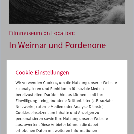
Filmmuseum on Location:
In Weimar und Pordenone
29. August (Weimar) und 3. Oktober 2009 (Pordenone)
Cookie-Einstellungen
Das vom Österreichischen Filmmuseum angeregte
Wir verwenden Cookies, um die Nutzung unserer Website
Projekt
Dziga Vertov / Michael Nyman
erlebt seine
zu analysieren und Funktionen für soziale Medien
Weltpremiere am 29. August 2009 in Weimar – als einer
bereitzustellen. Darüber hinaus können – mit Ihrer
der Höhepunkte des von Nike Wagner gegründeten
Einwilligung – eingebundene Drittanbieter (z. B. soziale
Festivals
pèlerinages – Kunstfest Weimar.
Der eng­lische
Netzwerke, externe Medien oder Analyse-Dienste)
Komponist Michael Nyman, bekannt auch durch seine
Cookies einsetzen, um Inhalte und Anzeigen zu
Arbeiten für den Film (Peter Greenaway, Jane Campions
personalisieren sowie Ihre Nutzung unserer Website
The Piano
u. a.) ist seit langem an der russischen
auszuwerten. Diese Anbieter können die dabei
Avantgarde der 1920er Jahre inter­essiert. Vor diesem
erhobenen Daten mit weiteren Informationen