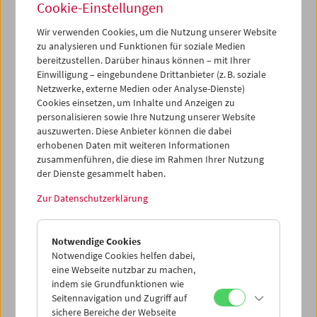
Cookie-Einstellungen
Filmmuseum on Location:
Wir verwenden Cookies, um die Nutzung unserer Website
Wiener Konzerthaus
zu analysieren und Funktionen für soziale Medien
bereitzustellen. Darüber hinaus können – mit Ihrer
Einwilligung – eingebundene Drittanbieter (z. B. soziale
Netzwerke, externe Medien oder Analyse-Dienste)
7. Oktober 2010
(Wiener Konzerthaus)
Cookies einsetzen, um Inhalte und Anzeigen zu
personalisieren sowie Ihre Nutzung unserer Website
Die beiden Veranstaltungen,
"Home Movie Day 2010"
und
auszuwerten. Diese Anbieter können die dabei
"Vertov | Nyman:
Ein Sechstel der Erde",
die das
erhobenen Daten mit weiteren Informationen
Österreichische Filmmuseum im Oktober „on Location“
zusammenführen, die diese im Rahmen Ihrer Nutzung
der Dienste gesammelt haben.
offeriert, beziehen sich auf zwei spezielle Schwerpunkte
in der Sammlungs- und Forschungsarbeit des Hauses:
Zur Datenschutzerklärung
das Werk von Dziga Vertov und das Genre des
Amateurfilms.
Vertov | Nyman
Notwendige Cookies
Notwendige Cookies helfen dabei,
Der britische Komponist Michael Nyman, der auch durch
eine Webseite nutzbar zu machen,
seine ­Musik für zeitgenössische Filme (u. a. von Jane
indem sie Grundfunktionen wie
Campion oder ­Peter Greenaway) bekannt geworden ist,
Seitennavigation und Zugriff auf
hat sich in den letzten Jahren intensiv mit den Filmen und
sichere Bereiche der Webseite