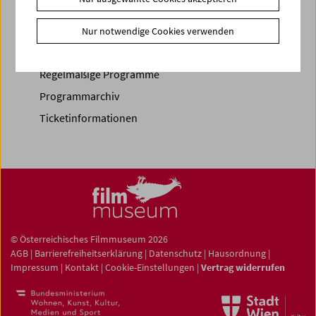
Spielplan
Nur notwendige Cookies verwenden
Vorschau Sept / Okt 2026
Regelmäßige Programme
Programmarchiv
Ticketinformationen
© Österreichisches Filmmuseum 2026
AGB
|
Barrierefreiheitserklärung
|
Datenschutz
|
Hausordnung
|
Impressum
|
Kontakt
|
Cookie-Einstellungen
|
Vertrag widerrufen