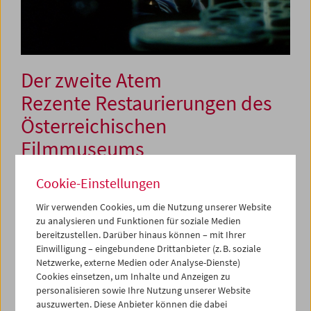
Der zweite Atem
Rezente Restaurierungen des
Österreichischen
Filmmuseums
Cookie-Einstellungen
26. Februar bis 11. März 2015
Wir verwenden Cookies, um die Nutzung unserer Website
zu analysieren und Funktionen für soziale Medien
In den vergangenen zehn Jahren hat das Filmmuseum an
bereitzustellen. Darüber hinaus können – mit Ihrer
die 350 Filme restauriert bzw. durch Umkopierung
Einwilligung – eingebundene Drittanbieter (z. B. soziale
gesichert – in Zusammenarbeit mit anderen Filmarchiven,
Netzwerke, externe Medien oder Analyse-Dienste)
mit in- und ausländischen Labors und oft mit den
Cookies einsetzen, um Inhalte und Anzeigen zu
Künstlern selbst. Die Schau versammelt 35 Beispiele für
personalisieren sowie Ihre Nutzung unserer Website
diese Arbeit: Werke aller Gattungen und Formate,
auszuwerten. Diese Anbieter können die dabei