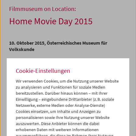
Filmmuseum on Location:
Home Movie Day 2015
10. Oktober 2015, Österreichisches Museum für
Volkskunde
Mit dem Aufkommen von Schmalfilmformaten in den
frühen 1920er Jahren etablierte sich das Hobby-Filmen
Cookie-Einstellungen
als eigenständige und weit verbreitete kulturelle Praxis.
Die von Privatpersonen gedrehten Filme gelten heute
Wir verwenden Cookies, um die Nutzung unserer Website
zu analysieren und Funktionen für soziale Medien
aufgrund ihres Inhalts als wichtiges Element des visuellen
bereitzustellen. Darüber hinaus können – mit Ihrer
Gedächtnisses. Angesichts der zunehmenden
Einwilligung – eingebundene Drittanbieter (z. B. soziale
Digitalisierung verschwinden die Schmalfilmformate und
Netzwerke, externe Medien oder Analyse-Dienste)
die veralteten Videoformate aus dem öffentlichen
Cookies einsetzen, um Inhalte und Anzeigen zu
Bewusstsein. Die Abspielgeräte werden obsolet, und
personalisieren sowie Ihre Nutzung unserer Website
Filmrollen und Videos sind oft von der Zersetzung
auszuwerten. Diese Anbieter können die dabei
bedroht.
erhobenen Daten mit weiteren Informationen
zusammenführen, die diese im Rahmen Ihrer Nutzung