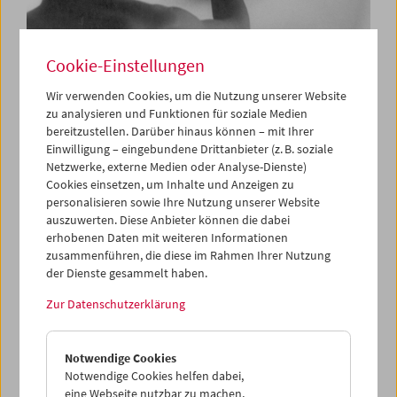
Cookie-Einstellungen
Die Utopie Film:
Wir verwenden Cookies, um die Nutzung unserer Website
zu analysieren und Funktionen für soziale Medien
Kapitel 99
bereitzustellen. Darüber hinaus können – mit Ihrer
Einwilligung – eingebundene Drittanbieter (z. B. soziale
Netzwerke, externe Medien oder Analyse-Dienste)
Cookies einsetzen, um Inhalte und Anzeigen zu
Mit Werken von Santiago Álvarez, Michelangelo
personalisieren sowie Ihre Nutzung unserer Website
Antonioni, James Benning, Ingmar Bergman, Gary
auszuwerten. Diese Anbieter können die dabei
Beydler, Hartmut Bitomsky, Kurt Kren, Chris Marker,
erhobenen Daten mit weiteren Informationen
Man Ray, Dziga Vertov
zusammenführen, die diese im Rahmen Ihrer Nutzung
der Dienste gesammelt haben.
Jeden Dienstag
Zur Datenschutzerklärung
Die Utopie Film
besteht aus Kapiteln mit ­jeweils mehreren
Filmen – eine Folge von monatlich wechselnden
Notwendige Cookies
Konstella­tionen oder Fragestellungen. Jedes der
Notwendige Cookies helfen dabei,
ausgewählten Werke kann als einzelnes in seinem
eine Webseite nutzbar zu machen,