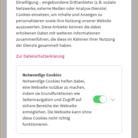
Einwilligung – eingebundene Drittanbieter (z. B. soziale
bewahren.
Netzwerke, externe Medien oder Analyse-Dienste)
Cookies einsetzen, um Inhalte und Anzeigen zu
am rand : die stadt
ist im November in der
personalisieren sowie Ihre Nutzung unserer Website
Großfeldsiedlung zu Gast. Das Unsichtbare Wanderkino
auszuwerten. Diese Anbieter können die dabei
des Österreichischen Filmmuseums präsentiert in der
erhobenen Daten mit weiteren Informationen
VHS Großfeldsiedlung eine Woche Filmprogramm. Nach
zusammenführen, die diese im Rahmen Ihrer Nutzung
den im Westen, Osten und Süden gelegenen Stationen in
der Dienste gesammelt haben.
Sandleiten, der Seestadt Aspern und der Per-Albin-
Zur Datenschutzerklärung
Hansson-Siedlung, geht das Projekt nun im Norden Wiens
in die letzte Runde.
Notwendige Cookies
Programm
Notwendige Cookies helfen dabei,
eine Webseite nutzbar zu machen,
(1) Eröffnung / Filmprogramm
>>>
indem sie Grundfunktionen wie
Donnerstag, 14. November 2019, 18 Uhr
Seitennavigation und Zugriff auf
sichere Bereiche der Webseite
(2) Ausstellung und 9 Filmprogramme
>>>
ermöglichen. Die Webseite kann ohne
Freitag, 15. bis Freitag, 22. November (außer Sa. und So.),
diese Cookies nicht richtig
16 bis 20 Uhr
funktionieren.
(3) Filmische Feldforschung in der Großfeldsiedlung
>>>