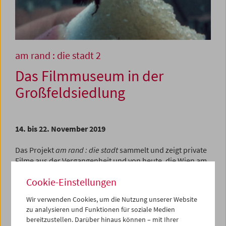
am rand : die stadt 2
Das Filmmuseum in der
Großfeldsiedlung
14. bis 22. November 2019
Das Projekt
am rand : die stadt
sammelt und zeigt private
Filme aus der Vergangenheit und von heute, die Wien am
oder vom Rand her abbilden: in Alltagssituationen,
Cookie-Einstellungen
besonderen Momenten, bei Freizeitaktivitäten, privatem
Engagement, politischen Ereignissen und im
Wir verwenden Cookies, um die Nutzung unserer Website
Arbeitsleben. Ziel des Projekts unter der künstlerischen
zu analysieren und Funktionen für soziale Medien
Leitung von Gustav Deutsch und Hanna Schimek ist es,
bereitzustellen. Darüber hinaus können – mit Ihrer
private Filme und Videos zu sammeln, zu zeigen und zu