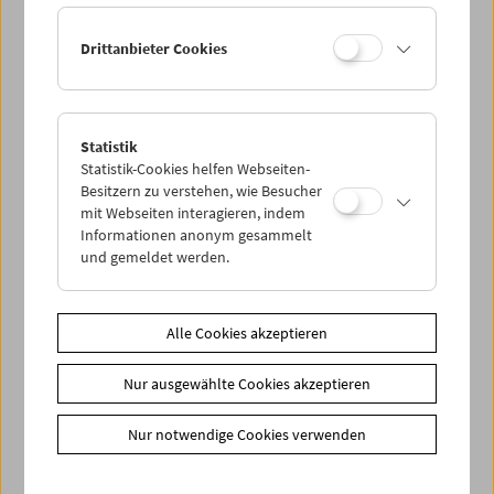
Freitag, 15. November 2019, 16 Uhr
Drittanbieter Cookies
(4) Hands-On Workshop
ABGESAGT
(5) Filmprogramm zum Abschluss
>>>
Freitag, 22. November 2019, 18 Uhr
Statistik
Statistik-Cookies helfen Webseiten-
(6) Installation "Der private Film: Bücher, Fotos und
Besitzern zu verstehen, wie Besucher
Artefakte"
>>>
mit Webseiten interagieren, indem
Informationen anonym gesammelt
Donnerstag, 14. bis Freitag, 22. November 2019 (während
und gemeldet werden.
der Öffnungszeiten)
Ort: Bücherei Großfeldsiedlung – Kürschnergasse 9, 1210
Wien
Alle Cookies akzeptieren
Der Eintritt zu allen Veranstaltungen ist frei
Nur ausgewählte Cookies akzeptieren
am rand : die stadt 2 wird von der Kulturförderung SHIFT III
der Stadt Wien unterstützt.
Nur notwendige Cookies verwenden
Zusätzliche Materialien