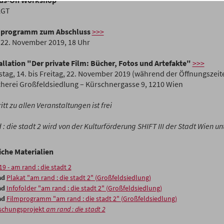
nds-On Workshop
AGT
lmprogramm zum Abschluss
>>>
, 22. November 2019, 18 Uhr
tallation "Der private Film: Bücher, Fotos und Artefakte"
>>>
tag, 14. bis Freitag, 22. November 2019 (während der Öffnungszeit
cherei Großfeldsiedlung – Kürschnergasse 9, 1210 Wien
ritt zu allen Veranstaltungen ist frei
: die stadt 2 wird von der Kulturförderung SHIFT III der Stadt Wien unt
iche Materialien
19 - am rand : die stadt 2
ad
Plakat "am rand : die stadt 2" (Großfeldsiedlung)
ad
Infofolder "am rand : die stadt 2" (Großfeldsiedlung)
ad
Filmprogramm "am rand : die stadt 2" (Großfeldsiedlung)
schungsprojekt
am rand : die stadt 2