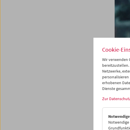
Cookie-Ein
Wir verwenden C
bereitzustellen.
Netzwerke, exte
am ran
personalisieren
erhobenen Date
Das
Dienste gesamm
Zur Datenschut
14. bis
Notwendige
Das Pro
Notwendige C
von heu
Grundfunktio