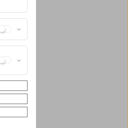
gnissen und im
av Deutsch und
 zu bewahren.
nsichtbare
oßfeldsiedlung
en Stationen in
t das Projekt nun