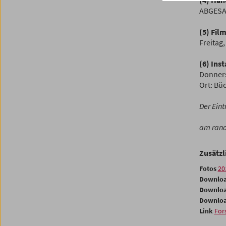
(4) Ha
ABGES
(5) Fi
Freitag
(6) Ins
Donners
Ort: Bü
Der Eint
am rand 
Zusätzl
Fotos
20
Downlo
Downlo
Downlo
Link
For