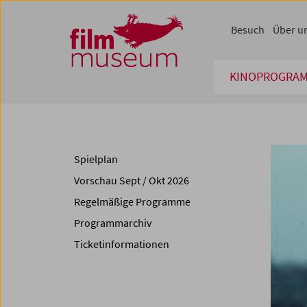
Accesskey [1]
Accesskey [4]
Accesskey [2]
Accesskey [3]
Zum Inhalt
Zum Hauptmenü
Zur Servicenavigation
Zum Suche
Besuch
Über u
KINOPROGRA
Spielplan
Vorschau Sept / Okt 2026
Regelmäßige Programme
Programmarchiv
Ticketinformationen