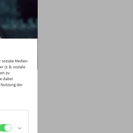
 soziale Medien
 (z. B. soziale
gen zu
e dabei
 Nutzung der
ng
rgangenheit und
, besonderen