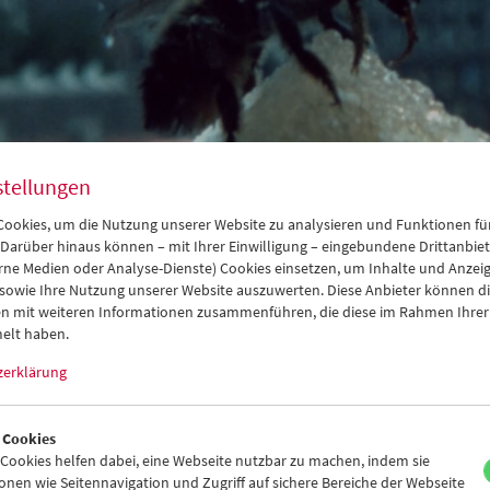
stellungen
ookies, um die Nutzung unserer Website zu analysieren und Funktionen für
 Darüber hinaus können – mit Ihrer Einwilligung – eingebundene Drittanbieter
rne Medien oder Analyse-Dienste) Cookies einsetzen, um Inhalte und Anzei
d : die stadt 2
 sowie Ihre Nutzung unserer Website auszuwerten. Diese Anbieter können di
n mit weiteren Informationen zusammenführen, die diese im Rahmen Ihrer
 Filmmuseum in der Großfeldsiedlu
elt haben.
zerklärung
 22. November 2019
 Cookies
jekt
am rand : die stadt
sammelt und zeigt private Filme aus der Ve
ookies helfen dabei, eine Webseite nutzbar zu machen, indem sie
te, die Wien am oder vom Rand her abbilden: in Alltagssituationen
nen wie Seitennavigation und Zugriff auf sichere Bereiche der Webseite