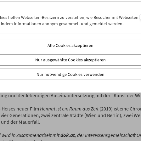
l
bietet seit Herbst 2019 einen Jour fixe für die Begegnung mit de
n seinen Spielarten. Jeden 2. Montag im Monat (Ausnahmen bestätig
ieren wir zwei Programme, die aufeinander Bezug nehmen: historis
okies helfen Webseiten-Besitzern zu verstehen, wie Besucher mit Webseiten
 Sammlung und aus anderen Archiven, neue Filme, aus Österreich 
n, indem Informationen anonym gesammelt und gemeldet werden.
Welt.
itiative setzt jene Vermittlungsarbeit fort, die Peter Konlechner mit
Alle Cookies akzeptieren
mreihe "Über den Dokumentarfilm" im Filmmuseum vorantrieb. Kin
Namen wie auch seine Ausrichtung maßgeblich einer Veranstaltungs
Nur ausgewählte Cookies akzeptieren
 Kamalzadeh, Dieter Pichler und Michael Loebenstein in Zusammen
or Film und dem Stadtkino Wien in den frühen 2000er Jahren umse
Nur notwendige Cookies verwenden
gramme werden jeweils eingeführt, von Programmtexten begleitet 
ion ein – wenn möglich mit den Filmemacher*innen: Filmmuseum al
ng und der lebendigen Auseinandersetzung mit der "Kunst der Wirk
Heises neuer Film
Heimat ist ein Raum aus Zeit
(2019) ist eine Chro
 vier Generationen, zwei zentrale Städte (Wien und Berlin), zwei Wel
 und der Mauerfall.
l wird in Zusammenarbeit mit
dok.at
, der Interessensgemeinschaft Ös