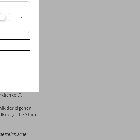
m Dokumentarischen
en die Regel!)
che Filme aus
und aus der
 seiner Vorlesungs-
oreal verdankt
reihe, die
arbeit mit
tzten.
und laden zur
s Ort der
lichkeit".
nik der eigenen
tkriege, die Shoa,
terreichischer