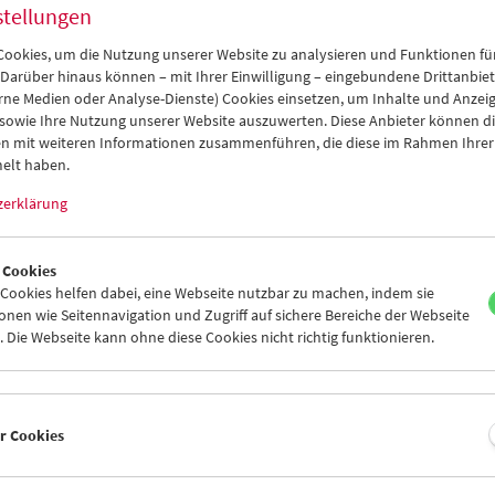
stellungen
ookies, um die Nutzung unserer Website zu analysieren und Funktionen für
 Darüber hinaus können – mit Ihrer Einwilligung – eingebundene Drittanbieter
rne Medien oder Analyse-Dienste) Cookies einsetzen, um Inhalte und Anzei
 sowie Ihre Nutzung unserer Website auszuwerten. Diese Anbieter können di
n mit weiteren Informationen zusammenführen, die diese im Rahmen Ihrer
elt haben.
zerklärung
 Cookies
al:
ookies helfen dabei, eine Webseite nutzbar zu machen, indem sie
nen wie Seitennavigation und Zugriff auf sichere Bereiche der Webseite
mas Heise
 Die Webseite kann ohne diese Cookies nicht richtig funktionieren.
reibung
Programm
Filme (alphabetisch)
er Cookies
mber 2019