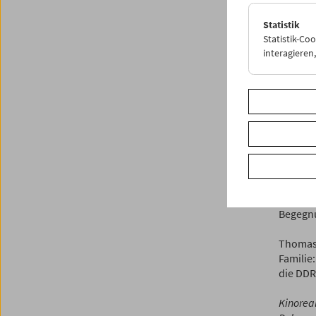
Kinorea
in alle
Statistik
präsent
Statistik-Co
unserer
interagiere
ganzen 
Diese In
und Fil
seinen 
Dominik
Navigat
Die Pro
Diskuss
Begegnu
Thomas 
Familie:
die DDR
Kinorea