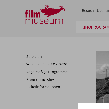
Accesskey [1]
Accesskey [4]
Accesskey [2]
Accesskey [3]
Zum Inhalt
Zum Hauptmenü
Zur Servicenavigation
Zum Suche
Besuch
Über u
KINOPROGRA
Spielplan
Vorschau Sept / Okt 2026
Regelmäßige Programme
Programmarchiv
Ticketinformationen