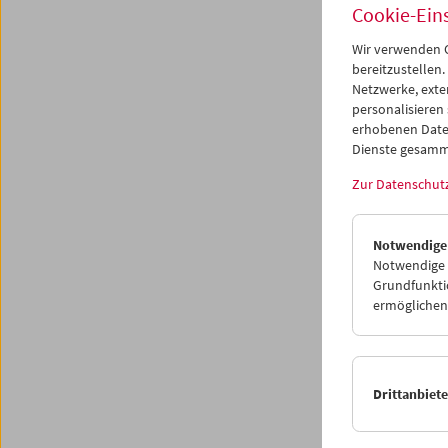
Cookie-Ein
Wir verwenden C
bereitzustellen.
Netzwerke, exte
personalisieren
erhobenen Date
Dienste gesamm
Zur Datenschut
Notwendige
Kinore
Notwendige C
Grundfunktio
Tho
ermöglichen.
Besch
Drittanbiet
9. Deze