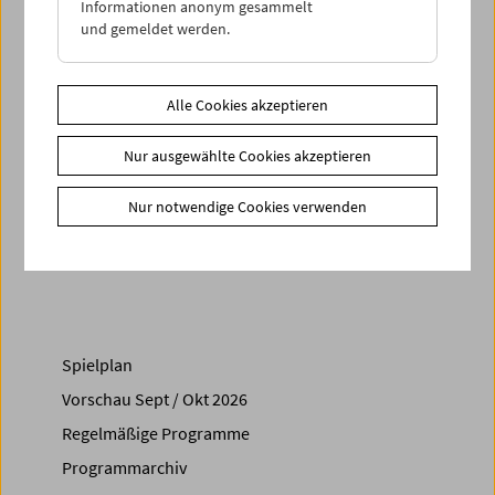
Informationen anonym gesammelt
und gemeldet werden.
Tickets
für die Lange Nacht der Museen sind ab Anfang
September an der Kassa erhältlich. Für den Besuch der
einzelnen Programme geben wir zusätzlich am 2. Oktober
Alle Cookies akzeptieren
ab 17 Uhr
Platzkarten
aus.
Nur ausgewählte Cookies akzeptieren
Link
Lange Nacht der Museen
Nur notwendige Cookies verwenden
Share on
Spielplan
Vorschau Sept / Okt 2026
Regelmäßige Programme
Programmarchiv