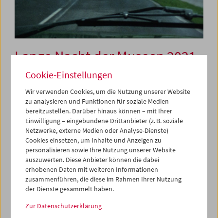
Lange Nacht der Museen 2021
Cookie-Einstellungen
2. Oktober 2021
Wir verwenden Cookies, um die Nutzung unserer Website
zu analysieren und Funktionen für soziale Medien
bereitzustellen. Darüber hinaus können – mit Ihrer
Das Österreichische Filmmuseum ist eine Cinémathèque,
Einwilligung – eingebundene Drittanbieter (z. B. soziale
die Ausstellungen finden auf der Leinwand statt. In
Netzwerke, externe Medien oder Analyse-Dienste)
mehreren Programmen (à 40min) bietet es vielfältige
Cookies einsetzen, um Inhalte und Anzeigen zu
Einblicke: Archivarbeit, Programmgestaltung,
personalisieren sowie Ihre Nutzung unserer Website
Sammlungs- und Forschungsschwerpunkte, Film als
auszuwerten. Diese Anbieter können die dabei
Dokument der Alltagskultur. Im Zentrum steht dabei das
erhobenen Daten mit weiteren Informationen
Erlebnis des gemeinsamen Filmschauens im Kino.
zusammenführen, die diese im Rahmen Ihrer Nutzung
der Dienste gesammelt haben.
18:00
Filmfarben
Zur Datenschutzerklärung
Im Kinderprogramm (ab 8 Jahren) wird gezeigt, wie die