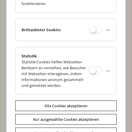
funktionieren.
Ethnografie liegt. "Ethnografic Fiction" ist der Begriff, den
Huertas Millán für ihre Arbeitspraxis wählt und der
Exotismus, Ethnografie und Anthropologie in eine
dynamische Wechselbeziehung stellt. Ihre Filme lassen
sich als vielgestaltige Herausforderungen lesen,
Drittanbieter Cookies
herkömmliche Betrachtungsmuster zu hinterfragen bzw.
neu zu justieren. (Dietmar Schwärzler)
In Kooperation mit sixpackfilm und Vienna Shorts
Statistik
Statistik-Cookies helfen Webseiten-
Besitzern zu verstehen, wie Besucher
Link
Vienna Shorts
|
sixpackfilm
mit Webseiten interagieren, indem
Informationen anonym gesammelt
Share on
und gemeldet werden.
Alle Cookies akzeptieren
Nur ausgewählte Cookies akzeptieren
Spielplan
Vorschau Sept / Okt 2026