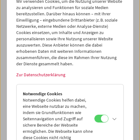
Wir verwenden Cookies, um die Nutzung unserer Website
zu analysieren und Funktionen für soziale Medien
bereitzustellen. Darüber hinaus können – mit Ihrer
Einwilligung – eingebundene Drittanbieter (z. B. soziale
Netzwerke, externe Medien oder Analyse-Dienste)
Cookies einsetzen, um Inhalte und Anzeigen zu
In person:
personalisieren sowie Ihre Nutzung unserer Website
Laura Huertas Millán. Image
auszuwerten. Diese Anbieter können die dabei
erhobenen Daten mit weiteren Informationen
Policies
zusammenführen, die diese im Rahmen Ihrer Nutzung
der Dienste gesammelt haben.
Zur Datenschutzerklärung
28. Mai 2022
Es muss doch möglich sein, Geschichte anders zu
Notwendige Cookies
erzählen. Diese Vorgabe könnte als Leitlinie im Werk von
Notwendige Cookies helfen dabei,
Laura Huertas Millán gelesen werden. Die gebürtige
eine Webseite nutzbar zu machen,
Kolumbianerin studierte am Studio Le Fresnoy und an
indem sie Grundfunktionen wie
Seitennavigation und Zugriff auf
der École des Beaux Arts in Paris, bevor sie von 2014 bis
sichere Bereiche der Webseite
2017 an dem von Lucien Castaing-Taylor gegründeten
ermöglichen. Die Webseite kann ohne
Harvard Sensory Ethnography Lab teilnahm, dessen
diese Cookies nicht richtig
Fokus auf nicht-dis-kursiven Formen für experimentelle