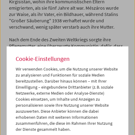
Kirgisistan, wohin ihre kommunistischen Eltern
emigrierten, als sie fünf Jahre alt war. Mészáros wurde
zur Waise, als ihr Vater, ein Bildhauer, während Stalins
"Großer Säuberung" 1938 verhaftet wurde und
verschwand, wenig später verstarb auch ihre Mutter.
Nach dem Ende des Zweiten Weltkriegs sorgte ihre
Pflegemutter, eine überzeugte Kommunistin, dafür, dass
sie nach Budapest zurückkehren und das Gymnasium
Cookie-Einstellungen
abschließen konnte. Nach einem erfolglosen Versuch, an
der Budapester Filmhochschule Regie zu studieren,
Wir verwenden Cookies, um die Nutzung unserer Website
gelang es ihr, ein Stipendium zu erhalten und sich einen
zu analysieren und Funktionen für soziale Medien
Platz an der berühmten Moskauer Filmhochschule (VGIK)
bereitzustellen. Darüber hinaus können – mit Ihrer
zu sichern. 1958 kehrte Mészáros endgültig nach Ungarn
Einwilligung – eingebundene Drittanbieter (z. B. soziale
zurück und begann ihre Ausbildung in einem
Netzwerke, externe Medien oder Analyse-Dienste)
Dokumentarfilmstudio, wo sie Dokumentationen und
Cookies einsetzen, um Inhalte und Anzeigen zu
Lehrfilme drehte. In ihrer autobiografischen
Tagebuch
-
personalisieren sowie Ihre Nutzung unserer Website
Trilogie (1984–1990) sollte sie später diese prägenden
auszuwerten. Diese Anbieter können die dabei
Erfahrungen der unmittelbaren Nachkriegsjahre
erhobenen Daten mit weiteren Informationen
dramatisieren. Obwohl sie bereits 1963 mit der Arbeit an
zusammenführen, die diese im Rahmen Ihrer Nutzung
dieser autobiografischen Erzählreihe begann, sollte es
der Dienste gesammelt haben.
zwei Jahrzehnte dauern, bis sie den ersten Teil der