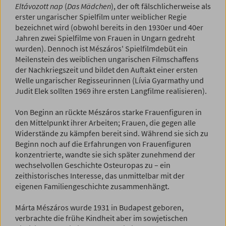
Eltávozott nap
(
Das Mädchen
), der oft fälschlicherweise als
erster ungarischer Spielfilm unter weiblicher Regie
bezeichnet wird (obwohl bereits in den 1930er und 40er
Jahren zwei Spielfilme von Frauen in Ungarn gedreht
wurden). Dennoch ist Mészáros' Spielfilmdebüt ein
Meilenstein des weiblichen ungarischen Filmschaffens
der Nachkriegszeit und bildet den Auftakt einer ersten
Welle ungarischer Regisseurinnen (Lívia Gyarmathy und
Judit Elek sollten 1969 ihre ersten Langfilme realisieren).
Von Beginn an rückte Mészáros starke Frauenfiguren in
den Mittelpunkt ihrer Arbeiten; Frauen, die gegen alle
Widerstände zu kämpfen bereit sind. Während sie sich zu
Beginn noch auf die Erfahrungen von Frauenfiguren
konzentrierte, wandte sie sich später zunehmend der
wechselvollen Geschichte Osteuropas zu – ein
zeithistorisches Interesse, das unmittelbar mit der
eigenen Familiengeschichte zusammenhängt.
Márta Mészáros wurde 1931 in Budapest geboren,
verbrachte die frühe Kindheit aber im sowjetischen