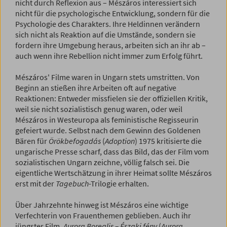
nicht durch Reflexion aus – Mészáros interessiert sich
nicht für die psychologische Entwicklung, sondern für die
Psychologie des Charakters. Ihre Heldinnen verändern
sich nicht als Reaktion auf die Umstände, sondern sie
fordern ihre Umgebung heraus, arbeiten sich an ihr ab –
auch wenn ihre Rebellion nicht immer zum Erfolg führt.
Mészáros' Filme waren in Ungarn stets umstritten. Von
Beginn an stießen ihre Arbeiten oft auf negative
Reaktionen: Entweder missfielen sie der offiziellen Kritik,
weil sie nicht sozialistisch genug waren, oder weil
Mészáros in Westeuropa als feministische Regisseurin
gefeiert wurde. Selbst nach dem Gewinn des Goldenen
Bären für
Örökbefogadás
(
Adoption
) 1975 kritisierte die
ungarische Presse scharf, dass das Bild, das der Film vom
sozialistischen Ungarn zeichne, völlig falsch sei. Die
eigentliche Wertschätzung in ihrer Heimat sollte Mészáros
erst mit der
Tagebuch
-Trilogie erhalten.
Über Jahrzehnte hinweg ist Mészáros eine wichtige
Verfechterin von Frauenthemen geblieben. Auch ihr
jüngster Film,
Aurora Borealis – Északi fény
(
Aurora