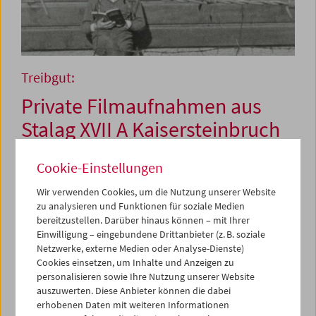
Treibgut:
Private Filmaufnahmen aus
Stalag XVII A Kaisersteinbruch
Cookie-Einstellungen
1. Oktober 2023
Wir verwenden Cookies, um die Nutzung unserer Website
zu analysieren und Funktionen für soziale Medien
2022 wurde dem Dokumentationsarchiv des
bereitzustellen. Darüber hinaus können – mit Ihrer
österreichischen Widerstandes (DÖW) ein 8mm-
Einwilligung – eingebundene Drittanbieter (z. B. soziale
Amateurfilm übergeben. Bei dem Dokument handelt es
Netzwerke, externe Medien oder Analyse-Dienste)
sich um die privaten Aufnahmen eines Angehörigen der
Cookies einsetzen, um Inhalte und Anzeigen zu
militärischen Abwehr, der während des Zweiten
personalisieren sowie Ihre Nutzung unserer Website
Weltkrieges im Kriegsgefangenenlager Stalag XVII A
auszuwerten. Diese Anbieter können die dabei
Kaisersteinbruch stationiert war. Der Film ermöglicht
erhobenen Daten mit weiteren Informationen
ungewöhnliche Einblicke in den Alltag eines deutschen