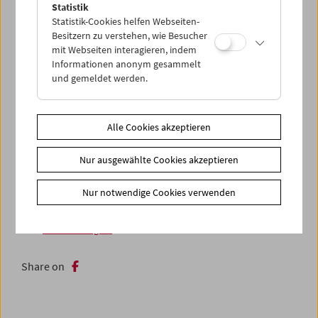
Dokumentarfilmen der 1930er und 40er Jahre. Reinhard
Statistik
Statistik-Cookies helfen Webseiten-
Otto war an einigen bahnbrechenden Studien zu
Besitzern zu verstehen, wie Besucher
sowjetischen Kriegsgefangenen beteiligt und Leiter
mit Webseiten interagieren, indem
verschiedener Gedenkstättenprojekte zu dieser
Informationen anonym gesammelt
Opfergruppe des Nationalsozialismus.
und gemeldet werden.
In der Programmschiene
Treibgut
präsentieren wir
Beispiele "ephemerer" Filme: Archivfunde, Filmdokumente,
unveröffentlichtes und fragmentarisches Filmmaterial,
Alle Cookies akzeptieren
welches im Rahmen der Museumsarbeit wissenschaftlich
und kuratorisch aufgearbeitet wird.
Nur ausgewählte Cookies akzeptieren
Zusätzliche Materialien
Nur notwendige Cookies verwenden
Fotos
2023 - Treibgut: Kaisersteinbruch
Link
Reihe "Treibgut"
Share on