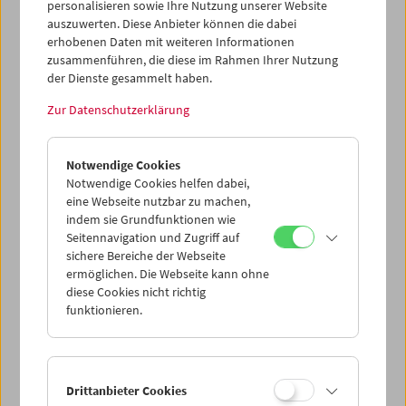
Community, die wir etwa im Bereich von Homemovie über
personalisieren sowie Ihre Nutzung unserer Website
Klubfilm bis hin zum aktivistischen Video finden: Dieses
auszuwerten. Diese Anbieter können die dabei
erhobenen Daten mit weiteren Informationen
Material ist Ressource für emanzipatorische Utopien von
zusammenführen, die diese im Rahmen Ihrer Nutzung
Subjektivität, Sozialität und Kollektivität. Unter dem
der Dienste gesammelt haben.
Arbeitstitel "Regenbogenfilme" werden sie im
Filmmuseum auf kuratorische und bildethische Fragen
Zur Datenschutzerklärung
hin beforscht. Sie bildeten das Ausgangsmaterial für das
Projekt "Vienna Queerstories", eine Kooperation mit der
Abteilung für Angewandte Fotografie und zeitbasierte
Notwendige Cookies
Medien der Universität für angewandte Kunst.
Notwendige Cookies helfen dabei,
eine Webseite nutzbar zu machen,
Vor einem Jahr wurden die ersten Ergebnisse dieser
indem sie Grundfunktionen wie
Künstlerischen Forschung vor vollem Kinosaal
Seitennavigation und Zugriff auf
präsentiert. Nun stellte sich eine neue Gruppe von
sichere Bereiche der Webseite
Studierenden als Bildproduzent*innen öffentlich
ermöglichen. Die Webseite kann ohne
zugänglicher Bilder die Frage, wie Queerness, Gender,
diese Cookies nicht richtig
Körperlichkeit und sexuelle Identität jenseits von
funktionieren.
Klischeevorstellungen dargestellt werden können.
Inspiriert von Einblicken in die Filmsammlung haben
Nikola Biscan, Anna Skuratovski, Kia Sciarrone, Lukas
Thüringer, Elif Gündüz, Maximilian Bauer und Jul Marian
Drittanbieter Cookies
Schadauer filmische Miniaturen entwickelt. (Katharina