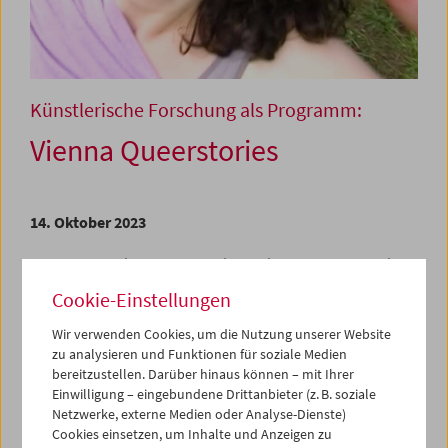
Künstlerische Forschung als Programm:
Vienna Queerstories
14. Oktober 2023
Queere Geschichte als Geschichte einer Subkultur weist
historische Leerstellen auf. Denn Darstellungen queerer
Cookie-Einstellungen
Lebensformen wurden in Österreich gemäß staatlicher
Verbotsgesetze bis in die 1990er Jahre in Film und TV
Wir verwenden Cookies, um die Nutzung unserer Website
mehrheitlich ignoriert, das Totalverbot von
zu analysieren und Funktionen für soziale Medien
Homosexualität mit dessen Abschaffung 1971 durch vier
bereitzustellen. Darüber hinaus können – mit Ihrer
neue Strafparagrafen ersetzt, darunter das bis 1996
Einwilligung – eingebundene Drittanbieter (z. B. soziale
geltende Werbe- und Vereinsverbot. Umso bedeutender
Netzwerke, externe Medien oder Analyse-Dienste)
erscheinen jene audiovisuellen Spuren der LGBTQI+
Cookies einsetzen, um Inhalte und Anzeigen zu