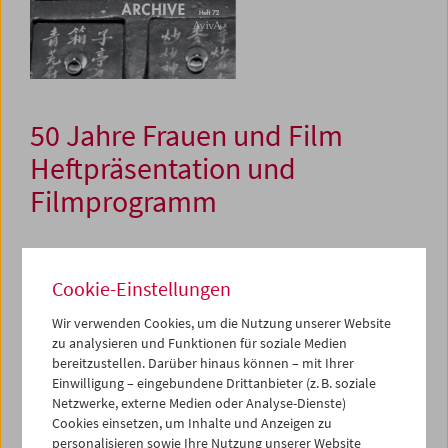
50 Jahre Frauen und Film
Heftpräsentation und
Filmprogramm
11. Dezember 2024
Cookie-Einstellungen
Die Zeitschrift
Frauen und Film
wurde 1974 gegründet, als
Wir verwenden Cookies, um die Nutzung unserer Website
mit der neuen Frauenbewegung ein verändertes
zu analysieren und Funktionen für soziale Medien
Verhältnis zu Filmpraxis, -kritik, und -politik einherging
bereitzustellen. Darüber hinaus können – mit Ihrer
und sich somit der Blick auf die Massenmedien schärfte.
Einwilligung – eingebundene Drittanbieter (z. B. soziale
"der sexismus zeigt sich am augenfälligsten und
Netzwerke, externe Medien oder Analyse-Dienste)
beweisbarsten am ergebnis: der abwesenheit der frauen
Cookies einsetzen, um Inhalte und Anzeigen zu
aus dem beruf", schrieb Helke Sander, Gründerin der
personalisieren sowie Ihre Nutzung unserer Website