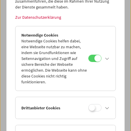
zusammenführen, die diese im Rahmen Ihrer Nutzung
Leer
der Dienste gesammelt haben.
Zur Datenschutzerklärung
> Weitere Karten hinzufügen / Spielplan
Notwendige Cookies
Ticketpreise
: Mitglieder
EUR 5,50
ohne Mitgliedschaft
Notwendige Cookies helfen dabei,
EUR 10,50
eine Webseite nutzbar zu machen,
Nach Registrierung unter
Mein Filmmuseum
können Sie
indem sie Grundfunktionen wie
Ihre Mitgliedschaft und Ihren Zehnerblock nutzen.
Seitennavigation und Zugriff auf
Ermäßigte Tickets, nonstop- und weitere Freikarten
sichere Bereiche der Webseite
können online nur reserviert werden. Die Ausgabe erfolgt
ermöglichen. Die Webseite kann ohne
ausschließlich an der Kassa.
diese Cookies nicht richtig
Weitere Informationen zu unseren Tickets und
funktionieren.
Mitgliedschaften finden Sie
hier
.
Drittanbieter Cookies