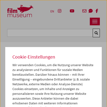
Accesskey [1]
Accesskey [4]
Accesskey [2]
Accesskey [3]
Zum Inhalt
Zum Hauptmenü
Zur Servicenavigation
Zum Suche
EN
Navbar 
Suche
Cookie-Einstellungen
Ticketkorb
Wir verwenden Cookies, um die Nutzung unserer Website
Ticketkorb Kauf
zu analysieren und Funktionen für soziale Medien
bereitzustellen. Darüber hinaus können – mit Ihrer
Einwilligung – eingebundene Drittanbieter (z. B. soziale
Leer
Netzwerke, externe Medien oder Analyse-Dienste)
Cookies einsetzen, um Inhalte und Anzeigen zu
personalisieren sowie Ihre Nutzung unserer Website
Ticketkorb Reservierung
auszuwerten. Diese Anbieter können die dabei
erhobenen Daten mit weiteren Informationen