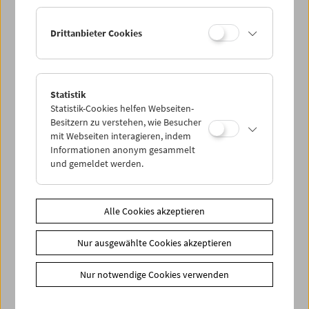
Ermäßigte Tickets, nonstop- und weitere Freikarten
können online nur reserviert werden. Die Ausgabe erfolgt
Drittanbieter Cookies
ausschließlich an der Kassa.
Weitere Informationen zu unseren Tickets und
Mitgliedschaften finden Sie
hier
.
Statistik
Statistik-Cookies helfen Webseiten-
Besitzern zu verstehen, wie Besucher
mit Webseiten interagieren, indem
Informationen anonym gesammelt
und gemeldet werden.
Spielplan
Alle Cookies akzeptieren
Vorschau Sept / Okt 2026
Nur ausgewählte Cookies akzeptieren
Regelmäßige Programme
Programmarchiv
Nur notwendige Cookies verwenden
Ticketinformationen