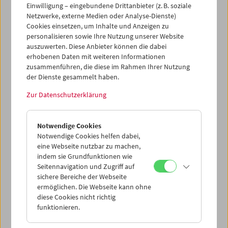
Einwilligung – eingebundene Drittanbieter (z. B. soziale
Netzwerke, externe Medien oder Analyse-Dienste)
Cookies einsetzen, um Inhalte und Anzeigen zu
personalisieren sowie Ihre Nutzung unserer Website
auszuwerten. Diese Anbieter können die dabei
Ticketkorb Kauf
erhobenen Daten mit weiteren Informationen
zusammenführen, die diese im Rahmen Ihrer Nutzung
der Dienste gesammelt haben.
Leer
Zur Datenschutzerklärung
Ticketkorb Reservierung
Notwendige Cookies
Notwendige Cookies helfen dabei,
Leer
eine Webseite nutzbar zu machen,
indem sie Grundfunktionen wie
Seitennavigation und Zugriff auf
> Weitere Karten hinzufügen / Spielplan
sichere Bereiche der Webseite
ermöglichen. Die Webseite kann ohne
Ticketpreise
: Mitglieder
EUR 5,50
ohne Mitgliedschaft
diese Cookies nicht richtig
EUR 10,50
funktionieren.
Nach Registrierung unter
Mein Filmmuseum
können Sie
Ihre Mitgliedschaft und Ihren Zehnerblock nutzen.