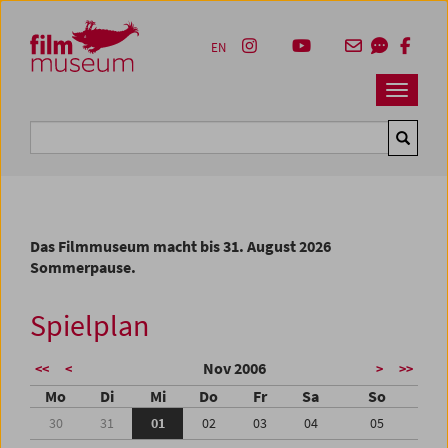
Accesskey [1]
Accesskey [4]
Accesskey [2]
Accesskey [3]
Zum Inhalt
Zum Hauptmenü
Zur Servicenavigation
Zum Suche
EN
Navbar 
Suche
Das Filmmuseum macht bis 31. August 2026
Sommerpause.
Spielplan
Nov 2006
<<
<
>
>>
Mo
Di
Mi
Do
Fr
Sa
So
30
31
01
02
03
04
05