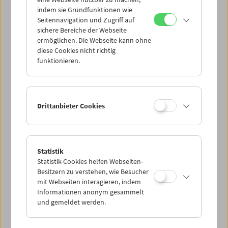
Mi 1.11.
indem sie Grundfunktionen wie
Seitennavigation und Zugriff auf
sichere Bereiche der Webseite
Do 2.11.
ermöglichen. Die Webseite kann ohne
diese Cookies nicht richtig
funktionieren.
Fr 3.11.
Sa 4.11.
Drittanbieter Cookies
So 5.11.
Statistik
Statistik-Cookies helfen Webseiten-
PROGRAMM ÜBERBLICK
Besitzern zu verstehen, wie Besucher
mit Webseiten interagieren, indem
Informationen anonym gesammelt
und gemeldet werden.