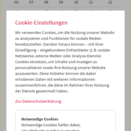
06
07
08
09
10
11
12
13
14
15
16
17
18
19
20
21
22
23
24
25
26
Cookie-Einstellungen
27
28
29
30
01
02
03
Wir verwenden Cookies, um die Nutzung unserer Website
zu analysieren und Funktionen für soziale Medien
04
05
06
07
08
09
10
bereitzustellen. Darüber hinaus können – mit Ihrer
Einwilligung – eingebundene Drittanbieter (z. B. soziale
iCalender
Netzwerke, externe Medien oder Analyse-Dienste)
Cookies einsetzen, um Inhalte und Anzeigen zu
Programmheft-PDF
personalisieren sowie Ihre Nutzung unserer Website
auszuwerten. Diese Anbieter können die dabei
English language or subtitles
erhobenen Daten mit weiteren Informationen
zusammenführen, die diese im Rahmen Ihrer Nutzung
der Dienste gesammelt haben.
< Vorherige Woche
Nächste Woche >
Zur Datenschutzerklärung
Mo 30.10.
Notwendige Cookies
Di 31.10.
Notwendige Cookies helfen dabei,
eine Webseite nutzbar zu machen,