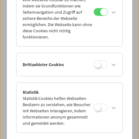
Mi 31.10.
indem sie Grundfunktionen wie
Seitennavigation und Zugriff auf
sichere Bereiche der Webseite
Do 1.11.
ermöglichen. Die Webseite kann ohne
diese Cookies nicht richtig
funktionieren.
Fr 2.11.
Sa 3.11.
Drittanbieter Cookies
So 4.11.
Statistik
Statistik-Cookies helfen Webseiten-
PROGRAMM ÜBERBLICK
Besitzern zu verstehen, wie Besucher
mit Webseiten interagieren, indem
Informationen anonym gesammelt
und gemeldet werden.