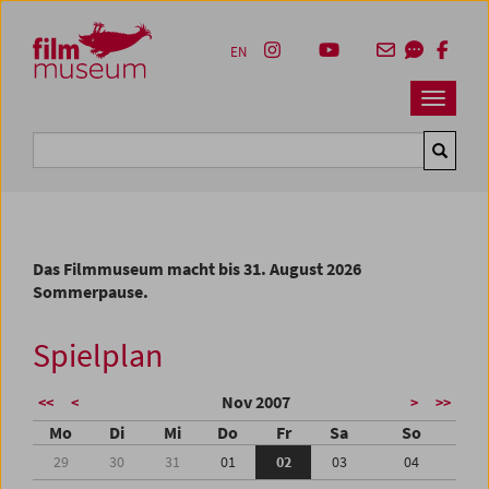
Accesskey [1]
Accesskey [4]
Accesskey [2]
Accesskey [3]
Zum Inhalt
Zum Hauptmenü
Zur Servicenavigation
Zum Suche
EN
Navbar 
Suche
Das Filmmuseum macht bis 31. August 2026
Sommerpause.
Spielplan
Nov 2007
<<
<
>
>>
Mo
Di
Mi
Do
Fr
Sa
So
29
30
31
01
02
03
04