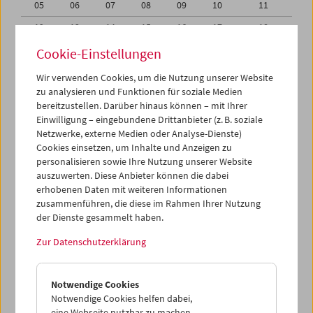
05
06
07
08
09
10
11
12
13
14
15
16
17
18
19
20
21
22
23
24
25
Cookie-Einstellungen
26
27
28
29
30
01
02
Wir verwenden Cookies, um die Nutzung unserer Website
zu analysieren und Funktionen für soziale Medien
03
04
05
06
07
08
09
bereitzustellen. Darüber hinaus können – mit Ihrer
Einwilligung – eingebundene Drittanbieter (z. B. soziale
iCalender
Netzwerke, externe Medien oder Analyse-Dienste)
Cookies einsetzen, um Inhalte und Anzeigen zu
Programmheft-PDF
personalisieren sowie Ihre Nutzung unserer Website
auszuwerten. Diese Anbieter können die dabei
English language or subtitles
erhobenen Daten mit weiteren Informationen
zusammenführen, die diese im Rahmen Ihrer Nutzung
der Dienste gesammelt haben.
< Vorherige Woche
Nächste Woche >
Zur Datenschutzerklärung
Mo 29.10.
Notwendige Cookies
Di 30.10.
Notwendige Cookies helfen dabei,
eine Webseite nutzbar zu machen,