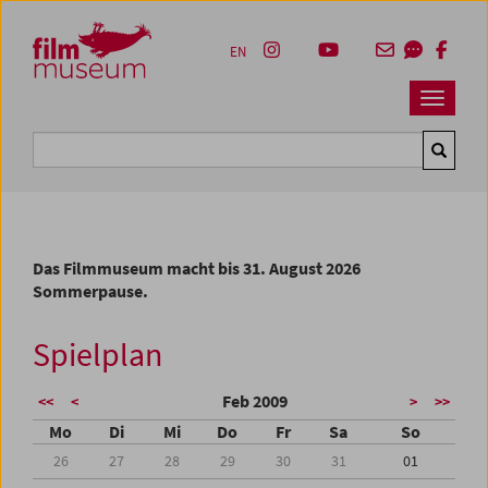
Accesskey [1]
Accesskey [4]
Accesskey [2]
Accesskey [3]
Zum Inhalt
Zum Hauptmenü
Zur Servicenavigation
Zum Suche
EN
Navbar 
Suche
Das Filmmuseum macht bis 31. August 2026
Sommerpause.
Spielplan
Feb 2009
<<
<
>
>>
Mo
Di
Mi
Do
Fr
Sa
So
26
27
28
29
30
31
01