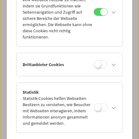
Mi 11.2.
indem sie Grundfunktionen wie
Seitennavigation und Zugriff auf
sichere Bereiche der Webseite
Do 12.2.
ermöglichen. Die Webseite kann ohne
diese Cookies nicht richtig
funktionieren.
Fr 13.2.
Sa 14.2.
Drittanbieter Cookies
So 15.2.
Statistik
Statistik-Cookies helfen Webseiten-
PROGRAMM ÜBERBLICK
Besitzern zu verstehen, wie Besucher
mit Webseiten interagieren, indem
Informationen anonym gesammelt
und gemeldet werden.