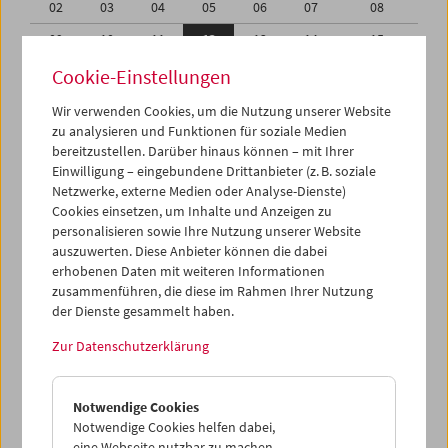
02
03
04
05
06
07
08
09
10
11
12
13
14
15
16
17
18
19
20
21
22
Cookie-Einstellungen
23
24
25
26
27
28
01
Wir verwenden Cookies, um die Nutzung unserer Website
zu analysieren und Funktionen für soziale Medien
02
03
04
05
06
07
08
bereitzustellen. Darüber hinaus können – mit Ihrer
Einwilligung – eingebundene Drittanbieter (z. B. soziale
iCalender
Netzwerke, externe Medien oder Analyse-Dienste)
Cookies einsetzen, um Inhalte und Anzeigen zu
Programmheft-PDF
personalisieren sowie Ihre Nutzung unserer Website
auszuwerten. Diese Anbieter können die dabei
English language or subtitles
erhobenen Daten mit weiteren Informationen
zusammenführen, die diese im Rahmen Ihrer Nutzung
der Dienste gesammelt haben.
< Vorherige Woche
Nächste Woche >
Zur Datenschutzerklärung
Mo 9.2.
Notwendige Cookies
Di 10.2.
Notwendige Cookies helfen dabei,
eine Webseite nutzbar zu machen,