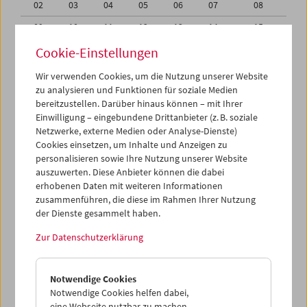
02
03
04
05
06
07
08
09
10
11
12
13
14
15
16
17
18
19
20
21
22
Cookie-Einstellungen
23
24
25
26
27
28
01
Wir verwenden Cookies, um die Nutzung unserer Website
zu analysieren und Funktionen für soziale Medien
02
03
04
05
06
07
08
bereitzustellen. Darüber hinaus können – mit Ihrer
Einwilligung – eingebundene Drittanbieter (z. B. soziale
iCalender
Netzwerke, externe Medien oder Analyse-Dienste)
Cookies einsetzen, um Inhalte und Anzeigen zu
Programmheft-PDF
personalisieren sowie Ihre Nutzung unserer Website
auszuwerten. Diese Anbieter können die dabei
English language or subtitles
erhobenen Daten mit weiteren Informationen
zusammenführen, die diese im Rahmen Ihrer Nutzung
der Dienste gesammelt haben.
< Vorherige Woche
Nächste Woche >
Zur Datenschutzerklärung
Mo 16.2.
Notwendige Cookies
Di 17.2.
Notwendige Cookies helfen dabei,
eine Webseite nutzbar zu machen,