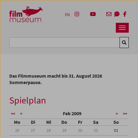
Accesskey [1]
Accesskey [4]
Accesskey [2]
Accesskey [3]
Zum Inhalt
Zum Hauptmenü
Zur Servicenavigation
Zum Suche
EN
Navbar 
Suche
Das Filmmuseum macht bis 31. August 2026
Sommerpause.
Spielplan
Feb 2009
<<
<
>
>>
Mo
Di
Mi
Do
Fr
Sa
So
26
27
28
29
30
31
01