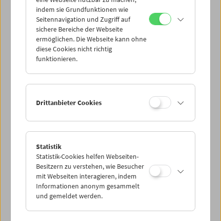
Mi 18.2.
indem sie Grundfunktionen wie
Seitennavigation und Zugriff auf
sichere Bereiche der Webseite
Do 19.2.
ermöglichen. Die Webseite kann ohne
diese Cookies nicht richtig
funktionieren.
Fr 20.2.
Sa 21.2.
Drittanbieter Cookies
So 22.2.
Statistik
Statistik-Cookies helfen Webseiten-
PROGRAMM ÜBERBLICK
Besitzern zu verstehen, wie Besucher
mit Webseiten interagieren, indem
Informationen anonym gesammelt
und gemeldet werden.