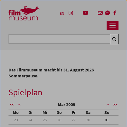
Accesskey [1]
Accesskey [4]
Accesskey [2]
Accesskey [3]
Zum Inhalt
Zum Hauptmenü
Zur Servicenavigation
Zum Suche
EN
Navbar 
Suche
Das Filmmuseum macht bis 31. August 2026
Sommerpause.
Spielplan
Mär 2009
<<
<
>
>>
Mo
Di
Mi
Do
Fr
Sa
So
23
24
25
26
27
28
01