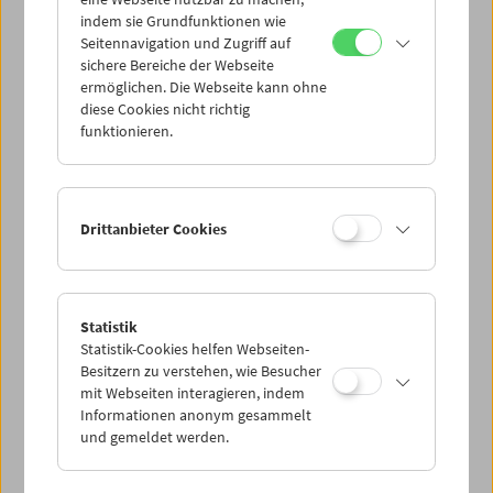
Mi 11.3.
indem sie Grundfunktionen wie
Seitennavigation und Zugriff auf
sichere Bereiche der Webseite
Do 12.3.
ermöglichen. Die Webseite kann ohne
diese Cookies nicht richtig
funktionieren.
Fr 13.3.
Sa 14.3.
Drittanbieter Cookies
So 15.3.
Statistik
Statistik-Cookies helfen Webseiten-
PROGRAMM ÜBERBLICK
Besitzern zu verstehen, wie Besucher
mit Webseiten interagieren, indem
Informationen anonym gesammelt
und gemeldet werden.