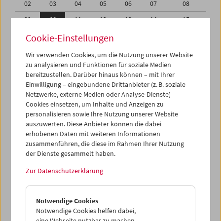
02
03
04
05
06
07
08
09
10
11
12
13
14
15
16
17
18
19
20
21
22
Cookie-Einstellungen
23
24
25
26
27
28
29
Wir verwenden Cookies, um die Nutzung unserer Website
zu analysieren und Funktionen für soziale Medien
30
31
01
02
03
04
05
bereitzustellen. Darüber hinaus können – mit Ihrer
Einwilligung – eingebundene Drittanbieter (z. B. soziale
iCalender
Netzwerke, externe Medien oder Analyse-Dienste)
Cookies einsetzen, um Inhalte und Anzeigen zu
Programmheft-PDF
personalisieren sowie Ihre Nutzung unserer Website
auszuwerten. Diese Anbieter können die dabei
English language or subtitles
erhobenen Daten mit weiteren Informationen
zusammenführen, die diese im Rahmen Ihrer Nutzung
der Dienste gesammelt haben.
< Vorherige Woche
Nächste Woche >
Zur Datenschutzerklärung
Mo 9.3.
Notwendige Cookies
Di 10.3.
Notwendige Cookies helfen dabei,
eine Webseite nutzbar zu machen,