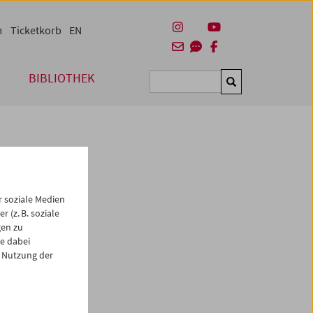
m
Ticketkorb
EN
BIBLIOTHEK
Suchen
 soziale Medien
 (z. B. soziale
gen zu
e dabei
es
 Nutzung der