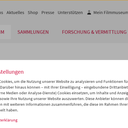
ns
Aktuelles
Shop
Presse
Unterstützen
Mein Filmmuseu
MM
SAMMLUNGEN
FORSCHUNG & VERMITTLUNG
lplan
stellungen
Mär 2009
iCalender
>
>>
ookies, um die Nutzung unserer Website zu analysieren und Funktionen für
Programmheft-PDF
i
Mi
Do
Fr
Sa
So
 Darüber hinaus können – mit Ihrer Einwilligung – eingebundene Drittanbieter
rne Medien oder Analyse-Dienste) Cookies einsetzen, um Inhalte und Anzei
4
25
26
27
28
01
 sowie Ihre Nutzung unserer Website auszuwerten. Diese Anbieter können di
English language or subtitl
3
04
05
06
07
08
n mit weiteren Informationen zusammenführen, die diese im Rahmen Ihrer
elt haben.
0
11
12
13
14
15
zerklärung
7
18
19
20
21
22