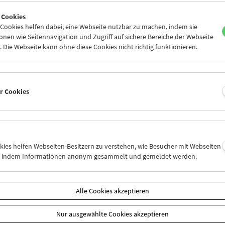
4
25
26
27
28
29
 Cookies
1
01
02
03
04
05
ookies helfen dabei, eine Webseite nutzbar zu machen, indem sie
nen wie Seitennavigation und Zugriff auf sichere Bereiche der Webseite
 Die Webseite kann ohne diese Cookies nicht richtig funktionieren.
Mi 11.3.
Do 12.3.
Fr 13.3.
er Cookies
okies helfen Webseiten-Besitzern zu verstehen, wie Besucher mit Webseiten
n, indem Informationen anonym gesammelt und gemeldet werden.
Alle Cookies akzeptieren
Nur ausgewählte Cookies akzeptieren