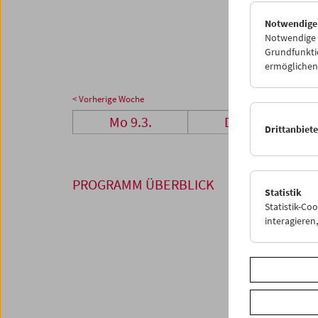
23
2
Notwendige
30
3
Notwendige C
Grundfunktio
ermöglichen.
< Vorherige Woche
Mo 9.3.
Di 10.3.
Drittanbiet
PROGRAMM ÜBERBLICK
Statistik
Statistik-Co
interagiere