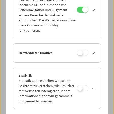
Mi 4.11.
indem sie Grundfunktionen wie
Seitennavigation und Zugriff auf
sichere Bereiche der Webseite
Do 5.11.
ermöglichen. Die Webseite kann ohne
diese Cookies nicht richtig
funktionieren.
Fr 6.11.
Sa 7.11.
Drittanbieter Cookies
So 8.11.
Statistik
Statistik-Cookies helfen Webseiten-
PROGRAMM ÜBERBLICK
Besitzern zu verstehen, wie Besucher
mit Webseiten interagieren, indem
Informationen anonym gesammelt
und gemeldet werden.