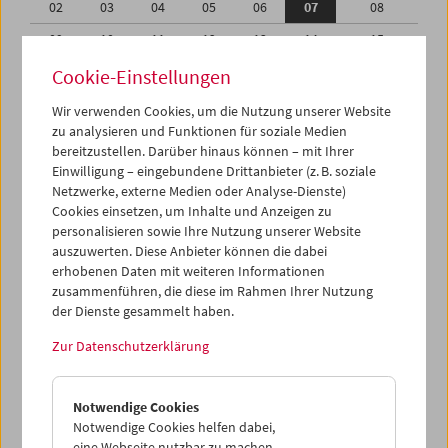
02
03
04
05
06
07
08
09
10
11
12
13
14
15
16
17
18
19
20
21
22
Cookie-Einstellungen
23
24
25
26
27
28
29
Wir verwenden Cookies, um die Nutzung unserer Website
zu analysieren und Funktionen für soziale Medien
30
01
02
03
04
05
06
bereitzustellen. Darüber hinaus können – mit Ihrer
Einwilligung – eingebundene Drittanbieter (z. B. soziale
iCalender
Netzwerke, externe Medien oder Analyse-Dienste)
Cookies einsetzen, um Inhalte und Anzeigen zu
Programmheft-PDF
personalisieren sowie Ihre Nutzung unserer Website
auszuwerten. Diese Anbieter können die dabei
English language or subtitles
erhobenen Daten mit weiteren Informationen
zusammenführen, die diese im Rahmen Ihrer Nutzung
der Dienste gesammelt haben.
< Vorherige Woche
Nächste Woche >
Zur Datenschutzerklärung
Mo 2.11.
Notwendige Cookies
Di 3.11.
Notwendige Cookies helfen dabei,
eine Webseite nutzbar zu machen,