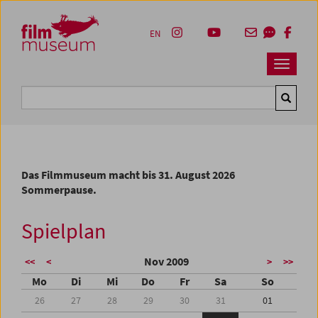
Accesskey [1]
Accesskey [4]
Accesskey [2]
Accesskey [3]
Zum Inhalt
Zum Hauptmenü
Zur Servicenavigation
Zum Suche
EN
Navbar 
Suche
Das Filmmuseum macht bis 31. August 2026
Sommerpause.
Spielplan
Nov 2009
<<
<
>
>>
Mo
Di
Mi
Do
Fr
Sa
So
26
27
28
29
30
31
01