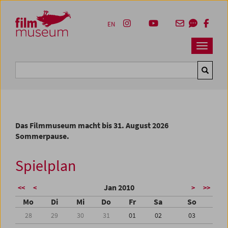
Accesskey [1]
Accesskey [4]
Accesskey [2]
Accesskey [3]
Zum Inhalt
Zum Hauptmenü
Zur Servicenavigation
Zum Suche
EN
Navbar 
Suche
Das Filmmuseum macht bis 31. August 2026
Sommerpause.
Spielplan
Jan 2010
<<
<
>
>>
Mo
Di
Mi
Do
Fr
Sa
So
28
29
30
31
01
02
03