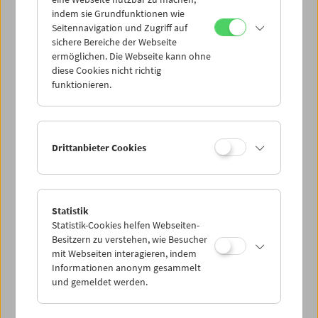
Mi 20.1.
indem sie Grundfunktionen wie
Seitennavigation und Zugriff auf
sichere Bereiche der Webseite
Do 21.1.
ermöglichen. Die Webseite kann ohne
diese Cookies nicht richtig
funktionieren.
Fr 22.1.
Sa 23.1.
Drittanbieter Cookies
So 24.1.
Statistik
Statistik-Cookies helfen Webseiten-
PROGRAMM ÜBERBLICK
Besitzern zu verstehen, wie Besucher
mit Webseiten interagieren, indem
Informationen anonym gesammelt
und gemeldet werden.