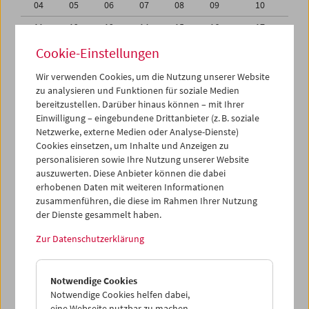
04
05
06
07
08
09
10
11
12
13
14
15
16
17
18
19
20
21
22
23
24
Cookie-Einstellungen
25
26
27
28
29
30
31
Wir verwenden Cookies, um die Nutzung unserer Website
zu analysieren und Funktionen für soziale Medien
01
02
03
04
05
06
07
bereitzustellen. Darüber hinaus können – mit Ihrer
Einwilligung – eingebundene Drittanbieter (z. B. soziale
iCalender
Netzwerke, externe Medien oder Analyse-Dienste)
Cookies einsetzen, um Inhalte und Anzeigen zu
Programmheft-PDF
personalisieren sowie Ihre Nutzung unserer Website
auszuwerten. Diese Anbieter können die dabei
English language or subtitles
erhobenen Daten mit weiteren Informationen
zusammenführen, die diese im Rahmen Ihrer Nutzung
der Dienste gesammelt haben.
< Vorherige Woche
Nächste Woche >
Zur Datenschutzerklärung
Mo 18.1.
Notwendige Cookies
Di 19.1.
Notwendige Cookies helfen dabei,
eine Webseite nutzbar zu machen,