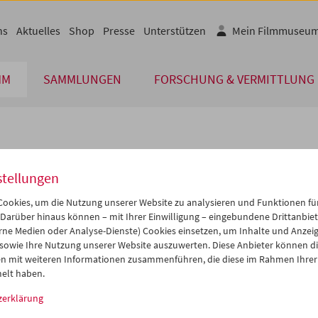
ns
Aktuelles
Shop
Presse
Unterstützen
Mein Filmmuseu
MM
SAMMLUNGEN
FORSCHUNG & VERMITTLUNG
lplan
stellungen
Jan 2010
iCalender
>
>>
ookies, um die Nutzung unserer Website zu analysieren und Funktionen für
Programmheft-PDF
i
Mi
Do
Fr
Sa
So
 Darüber hinaus können – mit Ihrer Einwilligung – eingebundene Drittanbieter
rne Medien oder Analyse-Dienste) Cookies einsetzen, um Inhalte und Anzei
9
30
31
01
02
03
 sowie Ihre Nutzung unserer Website auszuwerten. Diese Anbieter können di
English language or subtitl
5
06
07
08
09
10
n mit weiteren Informationen zusammenführen, die diese im Rahmen Ihrer
elt haben.
2
13
14
15
16
17
zerklärung
9
20
21
22
23
24