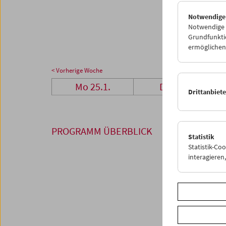
25
2
Notwendige
01
0
Notwendige C
Grundfunktio
ermöglichen.
< Vorherige Woche
Mo 25.1.
Di 26.1.
Drittanbiet
PROGRAMM ÜBERBLICK
Statistik
Statistik-Co
interagiere