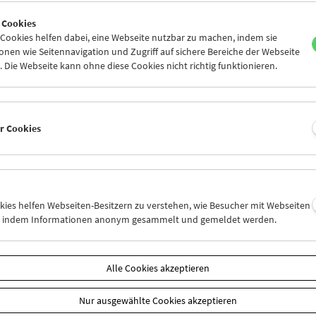
6
27
28
29
30
31
 Cookies
2
03
04
05
06
07
ookies helfen dabei, eine Webseite nutzbar zu machen, indem sie
nen wie Seitennavigation und Zugriff auf sichere Bereiche der Webseite
 Die Webseite kann ohne diese Cookies nicht richtig funktionieren.
Mi 27.1.
Do 28.1.
Fr 29.1.
er Cookies
okies helfen Webseiten-Besitzern zu verstehen, wie Besucher mit Webseiten
n, indem Informationen anonym gesammelt und gemeldet werden.
Alle Cookies akzeptieren
Nur ausgewählte Cookies akzeptieren