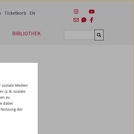
m
Ticketkorb
EN
BIBLIOTHEK
Suchen
 soziale Medien
 (z. B. soziale
gen zu
e dabei
es
 Nutzung der