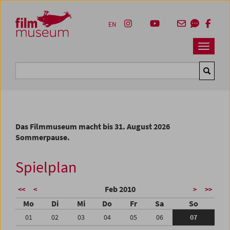
Accesskey [1]
Accesskey [4]
Accesskey [2]
Accesskey [3]
Zum Inhalt
Zum Hauptmenü
Zur Servicenavigation
Zum Suche
EN
Navbar 
Suche
Das Filmmuseum macht bis 31. August 2026
Sommerpause.
Spielplan
Feb 2010
<<
<
>
>>
Mo
Di
Mi
Do
Fr
Sa
So
01
02
03
04
05
06
07