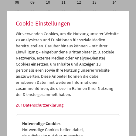
08
09
10
11
12
13
14
15
16
17
18
19
20
21
22
23
24
25
26
27
28
Cookie-Einstellungen
01
02
03
04
05
06
07
Wir verwenden Cookies, um die Nutzung unserer Website
zu analysieren und Funktionen für soziale Medien
08
09
10
11
12
13
14
bereitzustellen. Darüber hinaus können – mit Ihrer
Einwilligung – eingebundene Drittanbieter (z. B. soziale
iCalender
Netzwerke, externe Medien oder Analyse-Dienste)
Cookies einsetzen, um Inhalte und Anzeigen zu
Programmheft-PDF
personalisieren sowie Ihre Nutzung unserer Website
auszuwerten. Diese Anbieter können die dabei
English language or subtitles
erhobenen Daten mit weiteren Informationen
zusammenführen, die diese im Rahmen Ihrer Nutzung
der Dienste gesammelt haben.
< Vorherige Woche
Nächste Woche >
Zur Datenschutzerklärung
Mo 1.2.
Notwendige Cookies
Di 2.2.
Notwendige Cookies helfen dabei,
eine Webseite nutzbar zu machen,