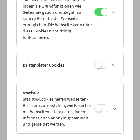
Mi 3.2.
indem sie Grundfunktionen wie
Seitennavigation und Zugriff auf
sichere Bereiche der Webseite
Do 4.2.
ermöglichen. Die Webseite kann ohne
diese Cookies nicht richtig
funktionieren.
Fr 5.2.
Sa 6.2.
Drittanbieter Cookies
So 7.2.
Statistik
Statistik-Cookies helfen Webseiten-
PROGRAMM ÜBERBLICK
Besitzern zu verstehen, wie Besucher
mit Webseiten interagieren, indem
Informationen anonym gesammelt
und gemeldet werden.