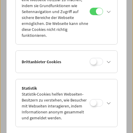
Mi 1.12.
indem sie Grundfunktionen wie
Seitennavigation und Zugriff auf
sichere Bereiche der Webseite
Do 2.12.
ermöglichen. Die Webseite kann ohne
diese Cookies nicht richtig
funktionieren.
Fr 3.12.
Sa 4.12.
Drittanbieter Cookies
So 5.12.
Statistik
Statistik-Cookies helfen Webseiten-
PROGRAMM ÜBERBLICK
Besitzern zu verstehen, wie Besucher
mit Webseiten interagieren, indem
Informationen anonym gesammelt
und gemeldet werden.