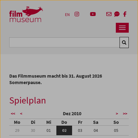
Accesskey [1]
Accesskey [4]
Accesskey [2]
Accesskey [3]
Zum Inhalt
Zum Hauptmenü
Zur Servicenavigation
Zum Suche
EN
Navbar 
Suche
Das Filmmuseum macht bis 31. August 2026
Sommerpause.
Spielplan
Dez 2010
<<
<
>
>>
Mo
Di
Mi
Do
Fr
Sa
So
29
30
01
02
03
04
05