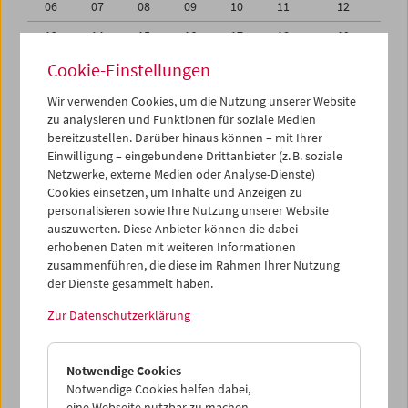
06
07
08
09
10
11
12
13
14
15
16
17
18
19
20
21
22
23
24
25
26
Cookie-Einstellungen
27
28
29
30
31
01
02
Wir verwenden Cookies, um die Nutzung unserer Website
zu analysieren und Funktionen für soziale Medien
03
04
05
06
07
08
09
bereitzustellen. Darüber hinaus können – mit Ihrer
Einwilligung – eingebundene Drittanbieter (z. B. soziale
iCalender
Netzwerke, externe Medien oder Analyse-Dienste)
Cookies einsetzen, um Inhalte und Anzeigen zu
Programmheft-PDF
personalisieren sowie Ihre Nutzung unserer Website
auszuwerten. Diese Anbieter können die dabei
English language or subtitles
erhobenen Daten mit weiteren Informationen
zusammenführen, die diese im Rahmen Ihrer Nutzung
der Dienste gesammelt haben.
< Vorherige Woche
Nächste Woche >
Zur Datenschutzerklärung
Mo 29.11.
Notwendige Cookies
Di 30.11.
Notwendige Cookies helfen dabei,
eine Webseite nutzbar zu machen,