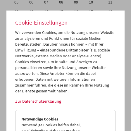
05
06
07
08
09
10
11
12
13
14
15
16
17
18
19
20
21
22
23
24
25
Cookie-Einstellungen
26
27
28
29
30
31
01
Wir verwenden Cookies, um die Nutzung unserer Website
zu analysieren und Funktionen für soziale Medien
02
03
04
05
06
07
08
bereitzustellen. Darüber hinaus können – mit Ihrer
Einwilligung – eingebundene Drittanbieter (z. B. soziale
iCalender
Netzwerke, externe Medien oder Analyse-Dienste)
Cookies einsetzen, um Inhalte und Anzeigen zu
Programmheft-PDF
personalisieren sowie Ihre Nutzung unserer Website
auszuwerten. Diese Anbieter können die dabei
English language or subtitles
erhobenen Daten mit weiteren Informationen
zusammenführen, die diese im Rahmen Ihrer Nutzung
der Dienste gesammelt haben.
< Vorherige Woche
Nächste Woche >
Zur Datenschutzerklärung
Mo 28.4.
Notwendige Cookies
Di 29.4.
Notwendige Cookies helfen dabei,
eine Webseite nutzbar zu machen,