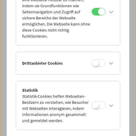
Mi 30.4.
indem sie Grundfunktionen wie
Seitennavigation und Zugriff auf
sichere Bereiche der Webseite
Do 1.5.
ermöglichen. Die Webseite kann ohne
diese Cookies nicht richtig
funktionieren.
Fr 2.5.
Sa 3.5.
Drittanbieter Cookies
So 4.5.
Statistik
Statistik-Cookies helfen Webseiten-
PROGRAMM ÜBERBLICK
Besitzern zu verstehen, wie Besucher
mit Webseiten interagieren, indem
Informationen anonym gesammelt
und gemeldet werden.