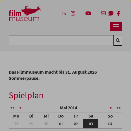
Accesskey [1]
Accesskey [4]
Accesskey [2]
Accesskey [3]
Zum Inhalt
Zum Hauptmenü
Zur Servicenavigation
Zum Suche
EN
Navbar 
Suche
Das Filmmuseum macht bis 31. August 2026
Sommerpause.
Spielplan
Mai 2014
<<
<
>
>>
Mo
Di
Mi
Do
Fr
Sa
So
28
29
30
01
02
03
04