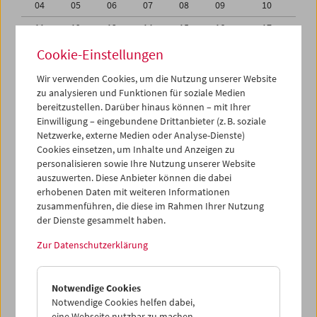
04
05
06
07
08
09
10
11
12
13
14
15
16
17
18
19
20
21
22
23
24
Cookie-Einstellungen
25
26
27
28
29
30
31
Wir verwenden Cookies, um die Nutzung unserer Website
zu analysieren und Funktionen für soziale Medien
01
02
03
04
05
06
07
bereitzustellen. Darüber hinaus können – mit Ihrer
Einwilligung – eingebundene Drittanbieter (z. B. soziale
iCalender
Netzwerke, externe Medien oder Analyse-Dienste)
Cookies einsetzen, um Inhalte und Anzeigen zu
Programmheft-PDF
personalisieren sowie Ihre Nutzung unserer Website
auszuwerten. Diese Anbieter können die dabei
English language or subtitles
erhobenen Daten mit weiteren Informationen
zusammenführen, die diese im Rahmen Ihrer Nutzung
der Dienste gesammelt haben.
< Vorherige Woche
Nächste Woche >
Zur Datenschutzerklärung
Mo 28.7.
Notwendige Cookies
Di 29.7.
Notwendige Cookies helfen dabei,
eine Webseite nutzbar zu machen,