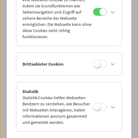
Mi 30.7.
indem sie Grundfunktionen wie
Seitennavigation und Zugriff auf
sichere Bereiche der Webseite
Do 31.7.
ermöglichen. Die Webseite kann ohne
diese Cookies nicht richtig
funktionieren.
Fr 1.8.
Sa 2.8.
Drittanbieter Cookies
So 3.8.
Statistik
Statistik-Cookies helfen Webseiten-
PROGRAMM ÜBERBLICK
Besitzern zu verstehen, wie Besucher
mit Webseiten interagieren, indem
Informationen anonym gesammelt
und gemeldet werden.