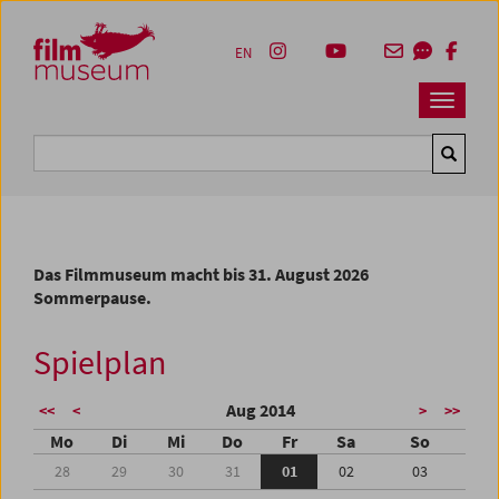
Accesskey [1]
Accesskey [4]
Accesskey [2]
Accesskey [3]
Zum Inhalt
Zum Hauptmenü
Zur Servicenavigation
Zum Suche
EN
Navbar 
Suche
Das Filmmuseum macht bis 31. August 2026
Sommerpause.
Spielplan
Aug 2014
<<
<
>
>>
Mo
Di
Mi
Do
Fr
Sa
So
28
29
30
31
01
02
03