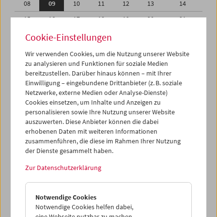
08
09
10
11
12
13
14
15
16
17
18
19
20
21
22
23
24
25
26
27
28
Cookie-Einstellungen
29
30
31
01
02
03
04
Wir verwenden Cookies, um die Nutzung unserer Website
zu analysieren und Funktionen für soziale Medien
05
06
07
08
09
10
11
bereitzustellen. Darüber hinaus können – mit Ihrer
Einwilligung – eingebundene Drittanbieter (z. B. soziale
iCalender
Netzwerke, externe Medien oder Analyse-Dienste)
Cookies einsetzen, um Inhalte und Anzeigen zu
Programmheft-PDF
personalisieren sowie Ihre Nutzung unserer Website
auszuwerten. Diese Anbieter können die dabei
English language or subtitles
erhobenen Daten mit weiteren Informationen
zusammenführen, die diese im Rahmen Ihrer Nutzung
der Dienste gesammelt haben.
< Vorherige Woche
Nächste Woche >
Zur Datenschutzerklärung
Mo 8.12.
Notwendige Cookies
Di 9.12.
Notwendige Cookies helfen dabei,
eine Webseite nutzbar zu machen,