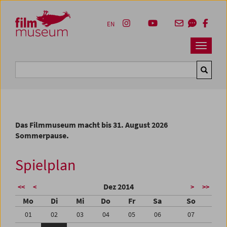
Accesskey [1]
Accesskey [4]
Accesskey [2]
Accesskey [3]
Zum Inhalt
Zum Hauptmenü
Zur Servicenavigation
Zum Suche
EN
Navbar 
Suche
Das Filmmuseum macht bis 31. August 2026
Sommerpause.
Spielplan
Dez 2014
<<
<
>
>>
Mo
Di
Mi
Do
Fr
Sa
So
01
02
03
04
05
06
07