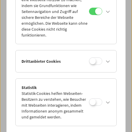
Mi 10.12.
indem sie Grundfunktionen wie
Seitennavigation und Zugriff auf
sichere Bereiche der Webseite
Do 11.12.
ermöglichen. Die Webseite kann ohne
diese Cookies nicht richtig
funktionieren.
Fr 12.12.
Sa 13.12.
Drittanbieter Cookies
So 14.12.
Statistik
Statistik-Cookies helfen Webseiten-
PROGRAMM ÜBERBLICK
Besitzern zu verstehen, wie Besucher
mit Webseiten interagieren, indem
Informationen anonym gesammelt
und gemeldet werden.