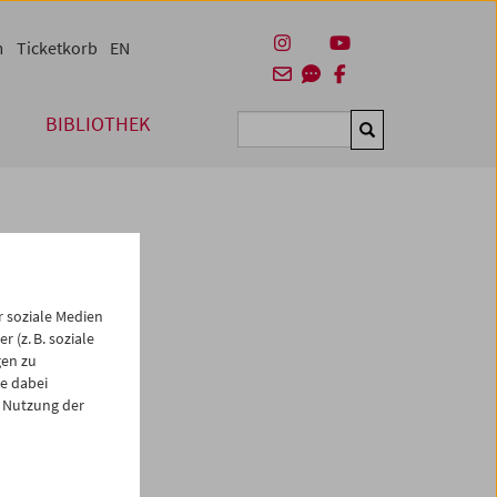
m
Ticketkorb
EN
BIBLIOTHEK
Suchen
 soziale Medien
 (z. B. soziale
gen zu
e dabei
es
 Nutzung der