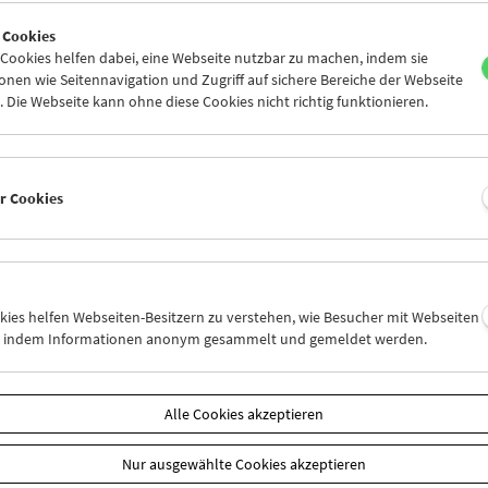
0
31
01
02
03
04
 Cookies
6
07
08
09
10
11
ookies helfen dabei, eine Webseite nutzbar zu machen, indem sie
nen wie Seitennavigation und Zugriff auf sichere Bereiche der Webseite
 Die Webseite kann ohne diese Cookies nicht richtig funktionieren.
Mi 17.12.
Do 18.12.
Fr 19.12.
er Cookies
okies helfen Webseiten-Besitzern zu verstehen, wie Besucher mit Webseiten
n, indem Informationen anonym gesammelt und gemeldet werden.
Alle Cookies akzeptieren
Nur ausgewählte Cookies akzeptieren