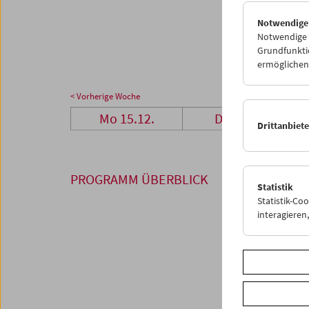
29
3
Notwendige
05
0
Notwendige C
Grundfunktio
ermöglichen.
< Vorherige Woche
Mo 15.12.
Di 16.12.
Drittanbiet
PROGRAMM ÜBERBLICK
Statistik
Statistik-Co
interagiere