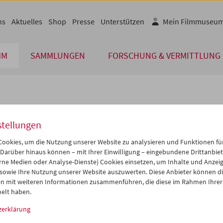
ns
Aktuelles
Shop
Presse
Unterstützen
Mein Filmmuseu
MM
SAMMLUNGEN
FORSCHUNG & VERMITTLUNG
lplan
stellungen
Dez 2014
iCalender
>
>>
ookies, um die Nutzung unserer Website zu analysieren und Funktionen für
Programmheft-PDF
i
Mi
Do
Fr
Sa
So
 Darüber hinaus können – mit Ihrer Einwilligung – eingebundene Drittanbieter
rne Medien oder Analyse-Dienste) Cookies einsetzen, um Inhalte und Anzei
2
03
04
05
06
07
 sowie Ihre Nutzung unserer Website auszuwerten. Diese Anbieter können di
English language or subtitl
9
10
11
12
13
14
n mit weiteren Informationen zusammenführen, die diese im Rahmen Ihrer
elt haben.
6
17
18
19
20
21
zerklärung
3
24
25
26
27
28