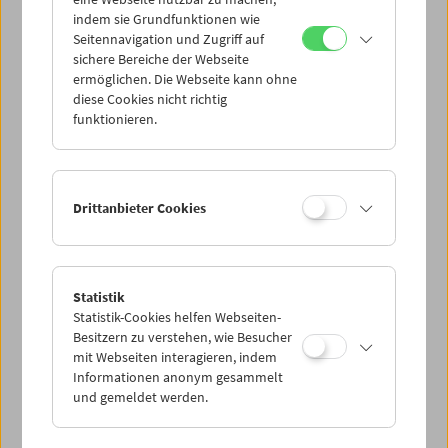
Mi 24.12.
indem sie Grundfunktionen wie
Seitennavigation und Zugriff auf
sichere Bereiche der Webseite
Do 25.12.
ermöglichen. Die Webseite kann ohne
diese Cookies nicht richtig
funktionieren.
Fr 26.12.
Sa 27.12.
Drittanbieter Cookies
So 28.12.
Statistik
Statistik-Cookies helfen Webseiten-
PROGRAMM ÜBERBLICK
Besitzern zu verstehen, wie Besucher
mit Webseiten interagieren, indem
Informationen anonym gesammelt
und gemeldet werden.