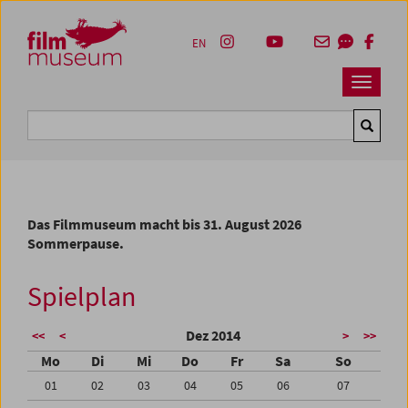
Accesskey [1]
Accesskey [4]
Accesskey [2]
Accesskey [3]
Zum Inhalt
Zum Hauptmenü
Zur Servicenavigation
Zum Suche
EN
Navbar 
Suche
Das Filmmuseum macht bis 31. August 2026
Sommerpause.
Spielplan
Dez 2014
<<
<
>
>>
Mo
Di
Mi
Do
Fr
Sa
So
01
02
03
04
05
06
07