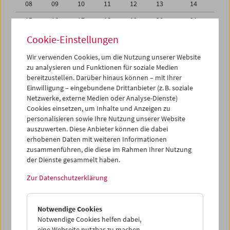
08
09
10
11
12
13
14
15
16
17
18
19
20
21
22
23
24
25
26
27
28
Cookie-Einstellungen
29
30
31
01
02
03
04
Wir verwenden Cookies, um die Nutzung unserer Website
zu analysieren und Funktionen für soziale Medien
05
06
07
08
09
10
11
bereitzustellen. Darüber hinaus können – mit Ihrer
Einwilligung – eingebundene Drittanbieter (z. B. soziale
iCalender
Netzwerke, externe Medien oder Analyse-Dienste)
Cookies einsetzen, um Inhalte und Anzeigen zu
Programmheft-PDF
personalisieren sowie Ihre Nutzung unserer Website
auszuwerten. Diese Anbieter können die dabei
English language or subtitles
erhobenen Daten mit weiteren Informationen
zusammenführen, die diese im Rahmen Ihrer Nutzung
der Dienste gesammelt haben.
< Vorherige Woche
Nächste Woche >
Zur Datenschutzerklärung
Mo 22.12.
Notwendige Cookies
Di 23.12.
Notwendige Cookies helfen dabei,
eine Webseite nutzbar zu machen,