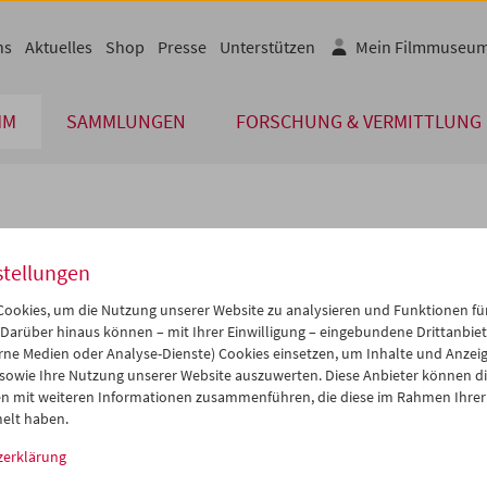
ns
Aktuelles
Shop
Presse
Unterstützen
Mein Filmmuseu
MM
SAMMLUNGEN
FORSCHUNG & VERMITTLUNG
lplan
stellungen
Dez 2014
iCalender
>
>>
ookies, um die Nutzung unserer Website zu analysieren und Funktionen für
Programmheft-PDF
i
Mi
Do
Fr
Sa
So
 Darüber hinaus können – mit Ihrer Einwilligung – eingebundene Drittanbieter
rne Medien oder Analyse-Dienste) Cookies einsetzen, um Inhalte und Anzei
2
03
04
05
06
07
 sowie Ihre Nutzung unserer Website auszuwerten. Diese Anbieter können di
English language or subtitl
9
10
11
12
13
14
n mit weiteren Informationen zusammenführen, die diese im Rahmen Ihrer
elt haben.
6
17
18
19
20
21
zerklärung
3
24
25
26
27
28