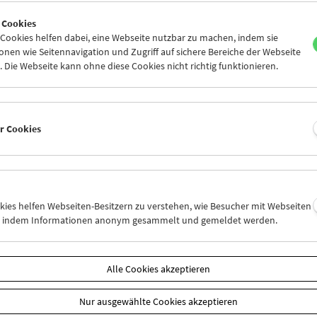
0
31
01
02
03
04
 Cookies
6
07
08
09
10
11
ookies helfen dabei, eine Webseite nutzbar zu machen, indem sie
nen wie Seitennavigation und Zugriff auf sichere Bereiche der Webseite
 Die Webseite kann ohne diese Cookies nicht richtig funktionieren.
Mi 24.12.
Do 25.12.
Fr 26.12.
er Cookies
okies helfen Webseiten-Besitzern zu verstehen, wie Besucher mit Webseiten
n, indem Informationen anonym gesammelt und gemeldet werden.
Alle Cookies akzeptieren
Nur ausgewählte Cookies akzeptieren