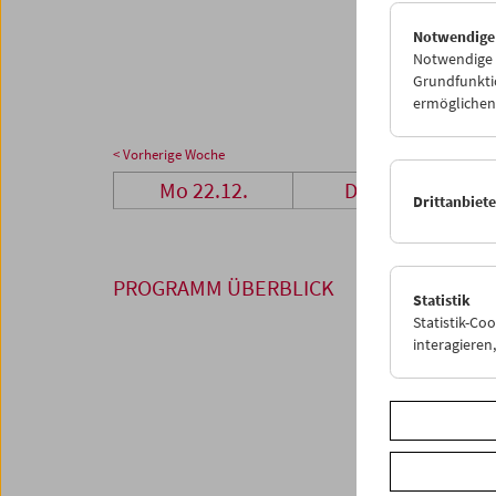
29
3
Notwendige
05
0
Notwendige C
Grundfunktio
ermöglichen.
< Vorherige Woche
Mo 22.12.
Di 23.12.
Drittanbiet
PROGRAMM ÜBERBLICK
Statistik
Statistik-Co
interagiere