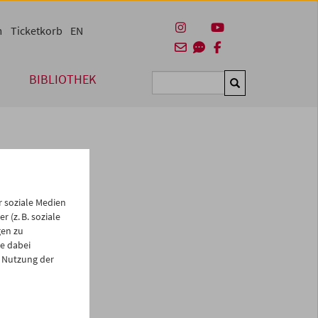
m
Ticketkorb
EN
BIBLIOTHEK
Suchen
 soziale Medien
 (z. B. soziale
gen zu
e dabei
es
 Nutzung der