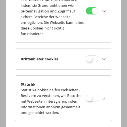
Mi 31.12.
indem sie Grundfunktionen wie
Seitennavigation und Zugriff auf
sichere Bereiche der Webseite
Do 1.1.
ermöglichen. Die Webseite kann ohne
diese Cookies nicht richtig
funktionieren.
Fr 2.1.
Sa 3.1.
Drittanbieter Cookies
So 4.1.
Statistik
Statistik-Cookies helfen Webseiten-
PROGRAMM ÜBERBLICK
Besitzern zu verstehen, wie Besucher
mit Webseiten interagieren, indem
Informationen anonym gesammelt
und gemeldet werden.