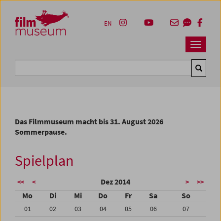
Accesskey [1]
Accesskey [4]
Accesskey [2]
Accesskey [3]
Zum Inhalt
Zum Hauptmenü
Zur Servicenavigation
Zum Suche
EN
Navbar 
Suche
Das Filmmuseum macht bis 31. August 2026
Sommerpause.
Spielplan
Dez 2014
<<
<
>
>>
Mo
Di
Mi
Do
Fr
Sa
So
01
02
03
04
05
06
07