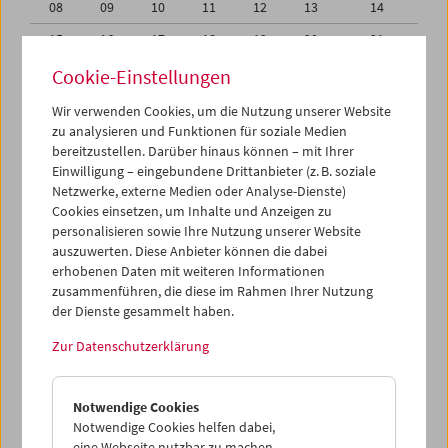
08
09
10
11
12
13
14
15
16
17
18
19
20
21
22
23
24
25
26
27
28
Cookie-Einstellungen
29
30
31
01
02
03
04
Wir verwenden Cookies, um die Nutzung unserer Website
zu analysieren und Funktionen für soziale Medien
05
06
07
08
09
10
11
bereitzustellen. Darüber hinaus können – mit Ihrer
Einwilligung – eingebundene Drittanbieter (z. B. soziale
iCalender
Netzwerke, externe Medien oder Analyse-Dienste)
Cookies einsetzen, um Inhalte und Anzeigen zu
Programmheft-PDF
personalisieren sowie Ihre Nutzung unserer Website
auszuwerten. Diese Anbieter können die dabei
English language or subtitles
erhobenen Daten mit weiteren Informationen
zusammenführen, die diese im Rahmen Ihrer Nutzung
der Dienste gesammelt haben.
< Vorherige Woche
Nächste Woche >
Zur Datenschutzerklärung
Mo 29.12.
Notwendige Cookies
Di 30.12.
Notwendige Cookies helfen dabei,
eine Webseite nutzbar zu machen,